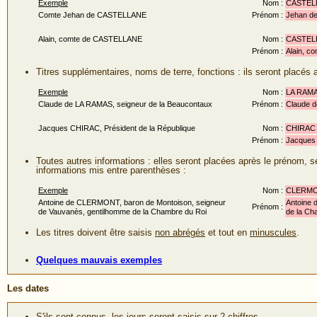
Exemple
Nom :
CASTEL
Comte Jehan de CASTELLANE
Prénom :
Jehan de
Alain, comte de CASTELLANE
Nom :
CASTEL
Prénom :
Alain, c
Titres supplémentaires, noms de terre, fonctions : ils seront placés
Exemple
Nom :
LA RAM
Claude de LA RAMAS, seigneur de la Beaucontaux
Prénom :
Claude d
Jacques CHIRAC, Président de la République
Nom :
CHIRAC
Prénom :
Jacques 
Toutes autres informations : elles seront placées après le prénom, 
informations mis entre parenthèses :
Exemple
Nom :
CLERM
Antoine de CLERMONT, baron de Montoison, seigneur
Antoine 
Prénom :
de Vauvanès, gentilhomme de la Chambre du Roi
de la Ch
Les titres doivent être saisis
non abrégés
et tout en
minuscules
.
Quelques mauvais exemples
Les dates
S'ils sont connus, les jours seront saisis sur 2 chiffres.