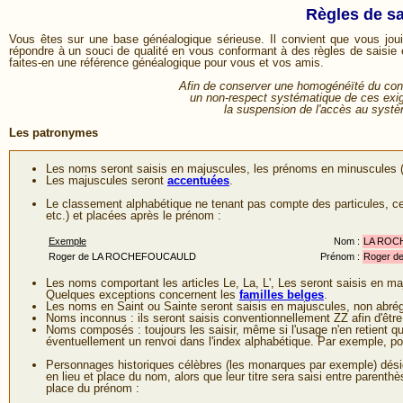
Règles de sa
Vous êtes sur une base généalogique sérieuse. Il convient que vous jouie
répondre à un souci de qualité en vous conformant à des règles de saisie e
faites-en une référence généalogique pour vous et vos amis.
Afin de conserver une homogénéïté du con
un non-respect systématique de ces exig
la suspension de l'accès au systè
Les patronymes
Les noms seront saisis en majuscules, les prénoms en minuscules (sa
Les majuscules seront
accentuées
.
Le classement alphabétique ne tenant pas compte des particules, ces
etc.) et placées après le prénom :
Exemple
Nom :
LA ROC
Roger de LA ROCHEFOUCAULD
Prénom :
Roger d
Les noms comportant les articles Le, La, L', Les seront saisis en ma
Quelques exceptions concernent les
familles belges
.
Les noms en Saint ou Sainte seront saisis en majuscules, non abré
Noms inconnus : ils seront saisis conventionnellement ZZ afin d'être 
Noms composés : toujours les saisir, même si l'usage n'en retient qu'u
éventuellement un renvoi dans l'index alphabétique. Par exemple
Personnages historiques célèbres (les monarques par exemple) dési
en lieu et place du nom, alors que leur titre sera saisi entre parenth
place du prénom :