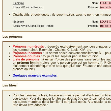
Exemple
Nom :
LOUIS X
Louis XIV, roi de France
Prénom :
(roi de F
Qualificatifs et sobriquets : ils seront saisis avec le nom, en minusc
Exemple
Nom :
LOUIS XI
Louis XIV le Grand, roi de France
Prénom :
(roi de F
Les prénoms
Prénoms numérotés
: réservés
exclusivement
aux personnages célè
les nommer ainsi. Exemple : Charles X, Louis XIV, etc.
Prénoms inconnus
: ils seront saisis conventionnellement N... po
Prénoms doubles
: toujours les séparer par un trait d'union.
Liste de prénoms
: à éviter
(l'ordre des prénoms varie selon les au
un
prénom féminin
alors que le personnage est un
homme
!). Préf
classement alphabétique n'en sera que plus sûr. En aucun cas sépare
prénom double).
Quelques mauvais exemples
Les titres
Pour les familles nobles, l'usage en France permet d'indiquer un titr
courtoisie). Pour distinguer le titre qui devrait être porté par l'aîné s
les autres membres de la famille, il est placé après. A la saisie, la 
titre devra être adoptée :