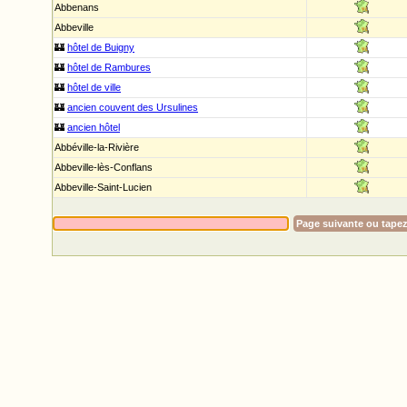
Abbenans
Abbeville
🏰
hôtel de Buigny
🏰
hôtel de Rambures
🏰
hôtel de ville
🏰
ancien couvent des Ursulines
🏰
ancien hôtel
Abbéville-la-Rivière
Abbeville-lès-Conflans
Abbeville-Saint-Lucien