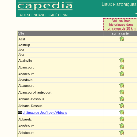
Lieux historiques.
.
LA DESCENDANCE CAPÉTIENNE
Voir les lieux
historiques dans
un rayon de 30 km
Ville
sur la carte...
Aast
Aastrup
Aba
Aba
Abainville
Abancourt
Abancourt
Abasfava
Abaucourt
Abaucourt-Hautecourt
Abbans-Dessous
Abbans-Dessus
🏰
château de Jouffroy-d'Abbans
Abbaretz
Abbécourt
Abbécourt