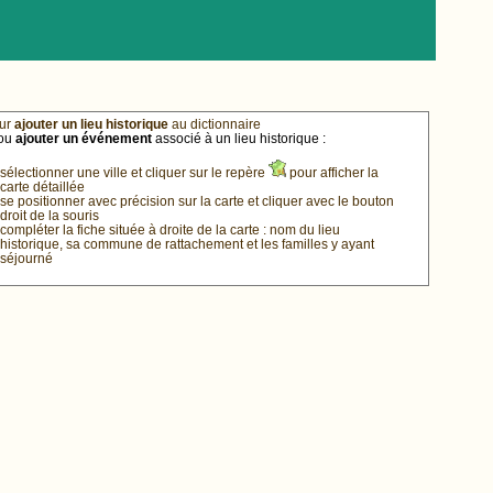
ur
ajouter un lieu historique
au dictionnaire
ou
ajouter un événement
associé à un lieu historique :
sélectionner une ville et cliquer sur le repère
pour afficher la
carte détaillée
se positionner avec précision sur la carte et cliquer avec le bouton
droit de la souris
compléter la fiche située à droite de la carte : nom du lieu
historique, sa commune de rattachement et les familles y ayant
séjourné