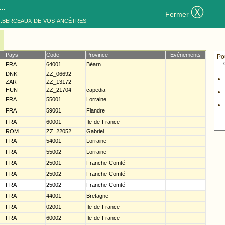
..
Ⓧ
Fermer
..berceaux de vos ancêtres
Pays
Code
Province
Evénements
Po
FRA
64001
Béarn
DNK
ZZ_06692
ZAR
ZZ_13172
HUN
ZZ_21704
capedia
FRA
55001
Lorraine
FRA
59001
Flandre
FRA
60001
Ile-de-France
ROM
ZZ_22052
Gabriel
FRA
54001
Lorraine
FRA
55002
Lorraine
FRA
25001
Franche-Comté
FRA
25002
Franche-Comté
FRA
25002
Franche-Comté
FRA
44001
Bretagne
FRA
02001
Ile-de-France
FRA
60002
Ile-de-France