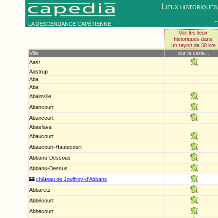
Lieux historiques.
.
LA DESCENDANCE CAPÉTIENNE
Voir les lieux
historiques dans
un rayon de 30 km
Ville
sur la carte...
Aast
Aastrup
Aba
Aba
Abainville
Abancourt
Abancourt
Abasfava
Abaucourt
Abaucourt-Hautecourt
Abbans-Dessous
Abbans-Dessus
🏰
château de Jouffroy-d'Abbans
Abbaretz
Abbécourt
Abbécourt