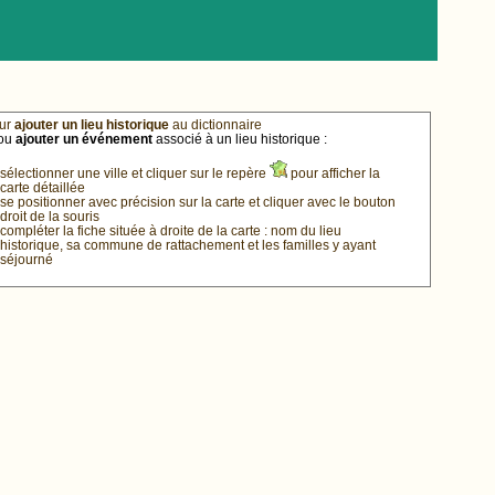
ur
ajouter un lieu historique
au dictionnaire
ou
ajouter un événement
associé à un lieu historique :
sélectionner une ville et cliquer sur le repère
pour afficher la
carte détaillée
se positionner avec précision sur la carte et cliquer avec le bouton
droit de la souris
compléter la fiche située à droite de la carte : nom du lieu
historique, sa commune de rattachement et les familles y ayant
séjourné