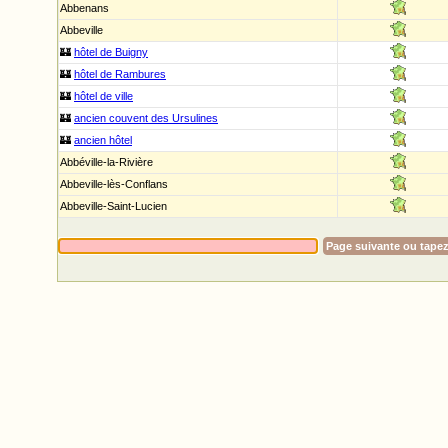
Abbenans
Abbeville
🏰
hôtel de Buigny
🏰
hôtel de Rambures
🏰
hôtel de ville
🏰
ancien couvent des Ursulines
🏰
ancien hôtel
Abbéville-la-Rivière
Abbeville-lès-Conflans
Abbeville-Saint-Lucien