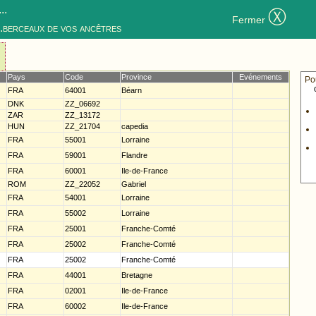
..
Ⓧ
Fermer
..berceaux de vos ancêtres
Pays
Code
Province
Evénements
Po
FRA
64001
Béarn
DNK
ZZ_06692
ZAR
ZZ_13172
HUN
ZZ_21704
capedia
FRA
55001
Lorraine
FRA
59001
Flandre
FRA
60001
Ile-de-France
ROM
ZZ_22052
Gabriel
FRA
54001
Lorraine
FRA
55002
Lorraine
FRA
25001
Franche-Comté
FRA
25002
Franche-Comté
FRA
25002
Franche-Comté
FRA
44001
Bretagne
FRA
02001
Ile-de-France
FRA
60002
Ile-de-France