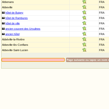
Abbenans
FRA
Abbeville
FRA
🏰
hôtel de Buigny
FRA
🏰
hôtel de Rambures
FRA
🏰
hôtel de ville
FRA
🏰
ancien couvent des Ursulines
FRA
🏰
ancien hôtel
FRA
Abbéville-la-Rivière
FRA
Abbeville-lès-Conflans
FRA
Abbeville-Saint-Lucien
FRA