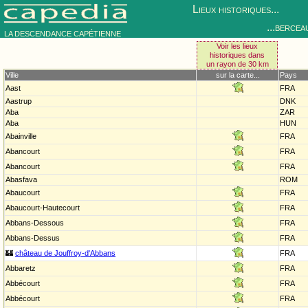
Lieux historiques...
...bercea
LA DESCENDANCE CAPÉTIENNE
Voir les lieux
historiques dans
un rayon de 30 km
Ville
sur la carte...
Pays
Aast
FRA
Aastrup
DNK
Aba
ZAR
Aba
HUN
Abainville
FRA
Abancourt
FRA
Abancourt
FRA
Abasfava
ROM
Abaucourt
FRA
Abaucourt-Hautecourt
FRA
Abbans-Dessous
FRA
Abbans-Dessus
FRA
🏰
château de Jouffroy-d'Abbans
FRA
Abbaretz
FRA
Abbécourt
FRA
Abbécourt
FRA