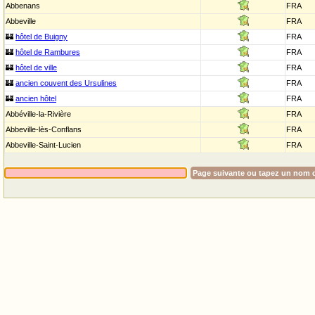
Abbenans
FRA
Abbeville
FRA
🏰
hôtel de Buigny
FRA
🏰
hôtel de Rambures
FRA
🏰
hôtel de ville
FRA
🏰
ancien couvent des Ursulines
FRA
🏰
ancien hôtel
FRA
Abbéville-la-Rivière
FRA
Abbeville-lès-Conflans
FRA
Abbeville-Saint-Lucien
FRA