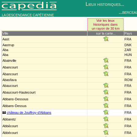
Lieux historiques...
...bercea
LA DESCENDANCE CAPÉTIENNE
Voir les lieux
historiques dans
un rayon de 30 km
Ville
sur la carte...
Pays
Aast
FRA
Aastrup
DNK
Aba
ZAR
Aba
HUN
Abainville
FRA
Abancourt
FRA
Abancourt
FRA
Abasfava
ROM
Abaucourt
FRA
Abaucourt-Hautecourt
FRA
Abbans-Dessous
FRA
Abbans-Dessus
FRA
🏰
château de Jouffroy-d'Abbans
FRA
Abbaretz
FRA
Abbécourt
FRA
Abbécourt
FRA