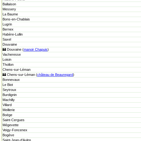
Ballaison
Messery
La Baume
Bons-en-Chablais
Lugrin
Bernex
Habère-Lullin
Saxel
Douvaine
🏰 Douvaine (
manoir Chapuis
)
Vacheresse
Loisin
Thollon
Chens-sur-Léman
🏰 Chens-sur-Léman (
château de Beauregard
)
Bonnevaux
Le Biot
Seytroux
Burdignin
Machilly
Villard
Meillerie
Boëge
Saint-Cergues
Mégevette
Veigy-Foncenex
Bogève
Saint-Jean-d'Aulps