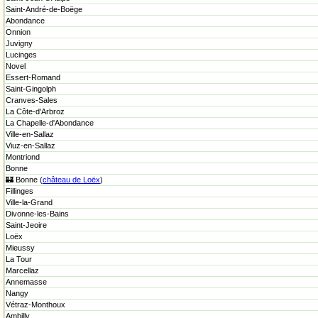
Saint-André-de-Boëge
Abondance
Onnion
Juvigny
Lucinges
Novel
Essert-Romand
Saint-Gingolph
Cranves-Sales
La Côte-d'Arbroz
La Chapelle-d'Abondance
Ville-en-Sallaz
Viuz-en-Sallaz
Montriond
Bonne
🏰 Bonne (
château de Loëx
)
Fillinges
Ville-la-Grand
Divonne-les-Bains
Saint-Jeoire
Loëx
Mieussy
La Tour
Marcellaz
Annemasse
Nangy
Vétraz-Monthoux
Ambilly