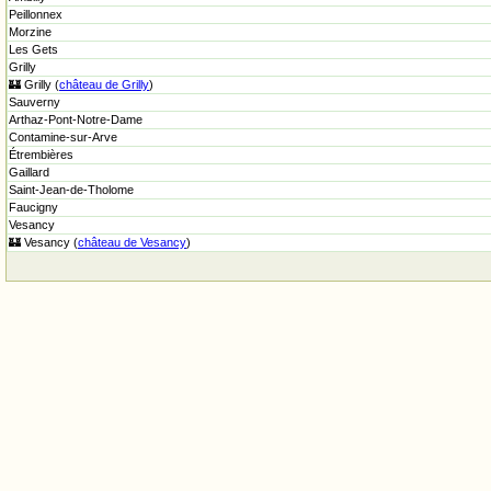
Peillonnex
Morzine
Les Gets
Grilly
🏰 Grilly (
château de Grilly
)
Sauverny
Arthaz-Pont-Notre-Dame
Contamine-sur-Arve
Étrembières
Gaillard
Saint-Jean-de-Tholome
Faucigny
Vesancy
🏰 Vesancy (
château de Vesancy
)