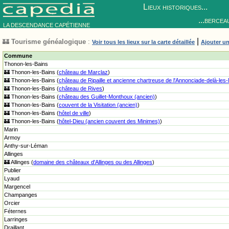
Lieux historiques...
...bercea
LA DESCENDANCE CAPÉTIENNE
|
🏰
Tourisme généalogique
:
Voir tous les lieux sur la carte détaillée
Ajouter un
Commune
Thonon-les-Bains
🏰 Thonon-les-Bains (
château de Marclaz
)
🏰 Thonon-les-Bains (
château de Ripaille et ancienne chartreuse de l'Annonciade-delà-les
🏰 Thonon-les-Bains (
château de Rives
)
🏰 Thonon-les-Bains (
château des Guillet-Monthoux (ancien)
)
🏰 Thonon-les-Bains (
couvent de la Visitation (ancien)
)
🏰 Thonon-les-Bains (
hôtel de ville
)
🏰 Thonon-les-Bains (
hôtel-Dieu (ancien couvent des Minimes)
)
Marin
Armoy
Anthy-sur-Léman
Allinges
🏰 Allinges (
domaine des châteaux d'Allinges ou des Allinges
)
Publier
Lyaud
Margencel
Champanges
Orcier
Féternes
Larringes
Draillant