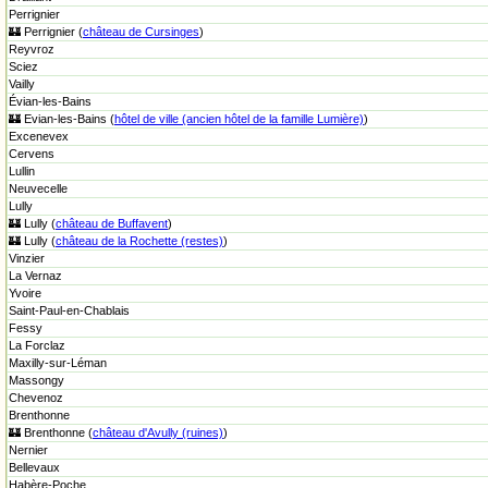
Perrignier
🏰 Perrignier (
château de Cursinges
)
Reyvroz
Sciez
Vailly
Évian-les-Bains
🏰 Evian-les-Bains (
hôtel de ville (ancien hôtel de la famille Lumière)
)
Excenevex
Cervens
Lullin
Neuvecelle
Lully
🏰 Lully (
château de Buffavent
)
🏰 Lully (
château de la Rochette (restes)
)
Vinzier
La Vernaz
Yvoire
Saint-Paul-en-Chablais
Fessy
La Forclaz
Maxilly-sur-Léman
Massongy
Chevenoz
Brenthonne
🏰 Brenthonne (
château d'Avully (ruines)
)
Nernier
Bellevaux
Habère-Poche