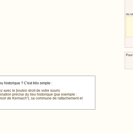
ou u
Pour
u historique ? C'est très simple :
ez avec le bouton droit de votre souris
mination précise du lieu historique (par exemple :
anoir de Kermach"
), sa commune de rattachement et