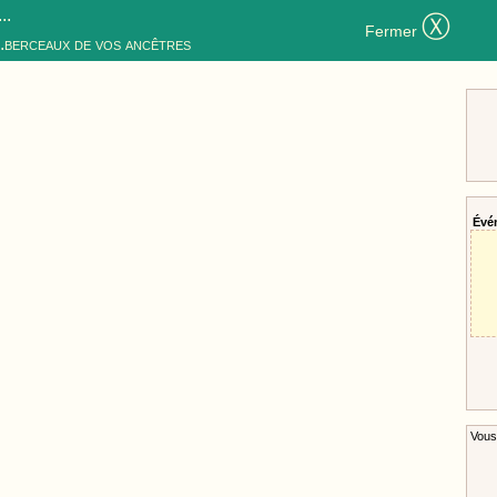
..
Ⓧ
Fermer
..berceaux de vos ancêtres
Évé
Vous 