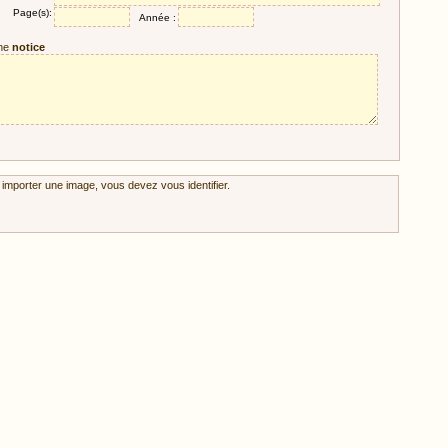
Page(s):
Année :
ne
notice
 importer une image, vous devez vous identifier.