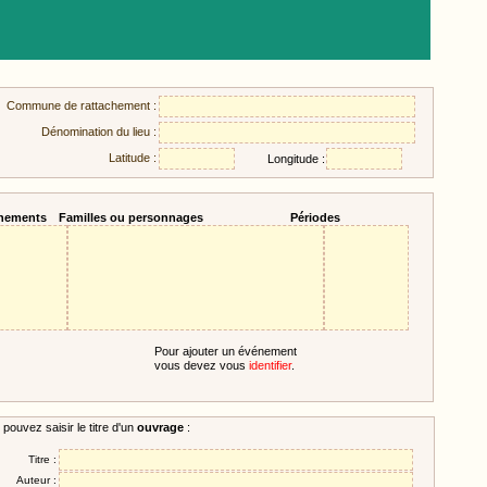
Commune de rattachement :
Dénomination du lieu :
Latitude :
Longitude :
nements
Familles ou personnages
Périodes
Pour ajouter un événement
vous devez vous
identifier
.
pouvez saisir le titre d'un
ouvrage
:
Titre :
Auteur :