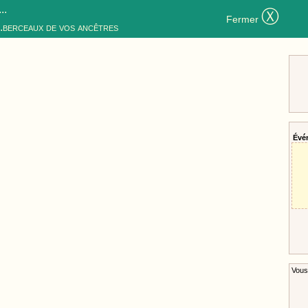
..
Ⓧ
Fermer
..berceaux de vos ancêtres
Évé
Vous 