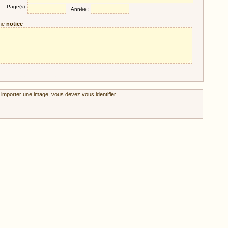
Page(s):
Année :
ne
notice
 importer une image, vous devez vous identifier.