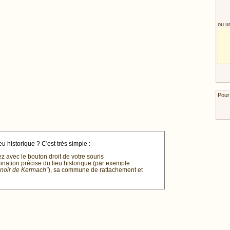
ou u
Pour
u historique ? C'est très simple :
ez avec le bouton droit de votre souris
mination précise du lieu historique (par exemple :
anoir de Kermach"
), sa commune de rattachement et