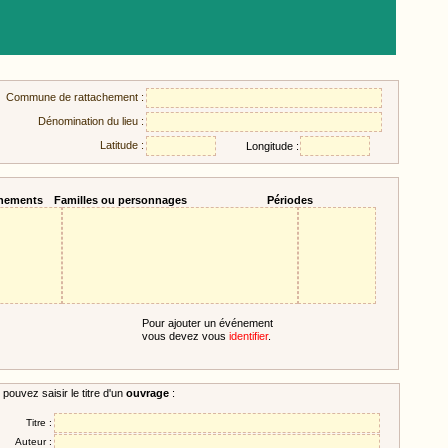
Commune de rattachement :
Dénomination du lieu :
Latitude :
Longitude :
nements
Familles ou personnages
Périodes
Pour ajouter un événement
vous devez vous
identifier
.
pouvez saisir le titre d'un
ouvrage
:
Titre :
Auteur :