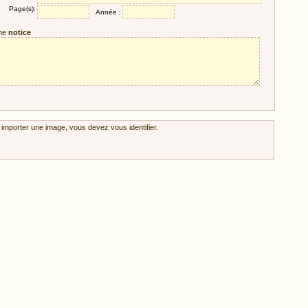
Page(s):
Année :
ne
notice
 importer une image, vous devez vous identifier.