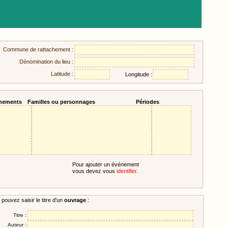
Commune de rattachement :
Dénomination du lieu :
Latitude :
Longitude :
nements
Familles ou personnages
Périodes
Pour ajouter un événement
vous devez vous
identifier
.
pouvez saisir le titre d'un
ouvrage
:
Titre :
Auteur :