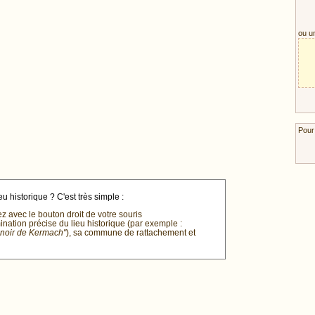
ou u
Pour
u historique ? C'est très simple :
ez avec le bouton droit de votre souris
mination précise du lieu historique (par exemple :
anoir de Kermach"
), sa commune de rattachement et