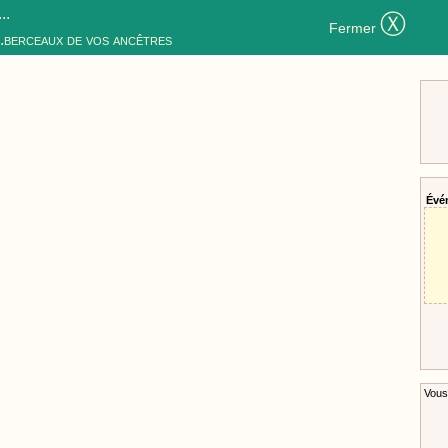
..
Ⓧ
Fermer
..berceaux de vos ancêtres
Évé
Vous 