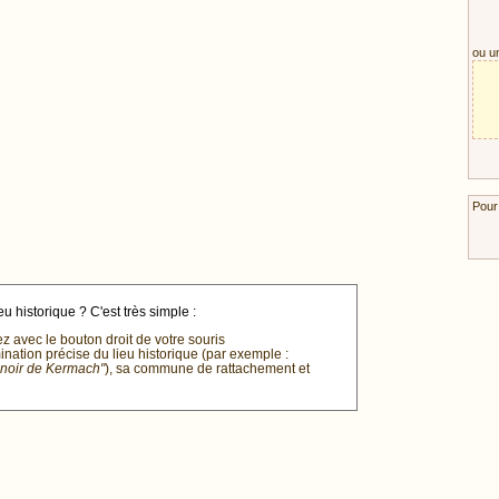
ou u
Pour
u historique ? C'est très simple :
ez avec le bouton droit de votre souris
mination précise du lieu historique (par exemple :
anoir de Kermach"
), sa commune de rattachement et