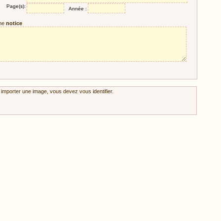
Page(s):
Année :
ne
notice
 importer une image, vous devez vous identifier.