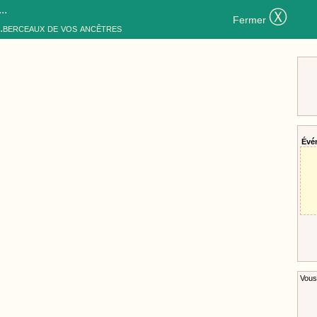
..
Ⓧ
Fermer
..berceaux de vos ancêtres
Évé
Vous 