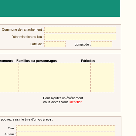
Commune de rattachement :
Dénomination du lieu :
Latitude :
Longitude :
nements
Familles ou personnages
Périodes
Pour ajouter un événement
vous devez vous
identifier
.
pouvez saisir le titre d'un
ouvrage
:
Titre :
Auteur :