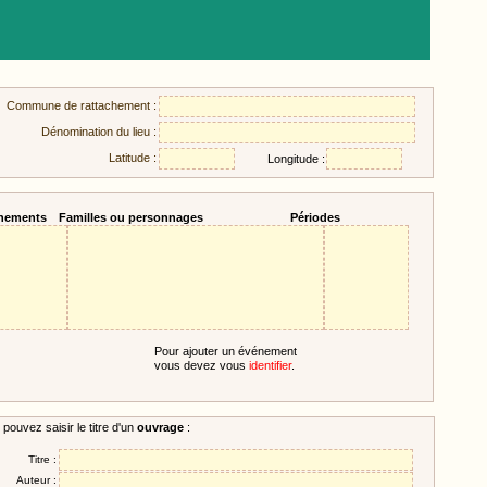
Commune de rattachement :
Dénomination du lieu :
Latitude :
Longitude :
nements
Familles ou personnages
Périodes
Pour ajouter un événement
vous devez vous
identifier
.
pouvez saisir le titre d'un
ouvrage
:
Titre :
Auteur :