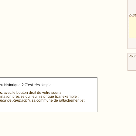
ou u
Pour
u historique ? C'est très simple :
ez avec le bouton droit de votre souris
mination précise du lieu historique (par exemple :
anoir de Kermach"
), sa commune de rattachement et