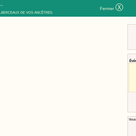
..
Ⓧ
Fermer
..berceaux de vos ancêtres
Évé
Vous 