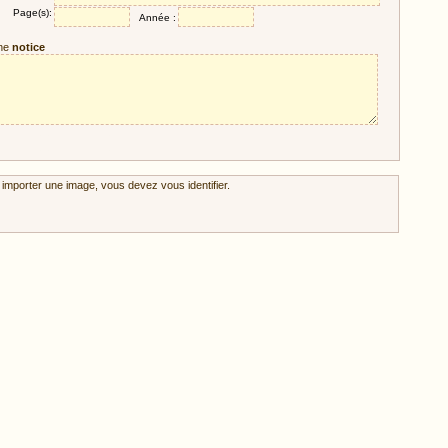
Page(s):
Année :
ne
notice
 importer une image, vous devez vous identifier.