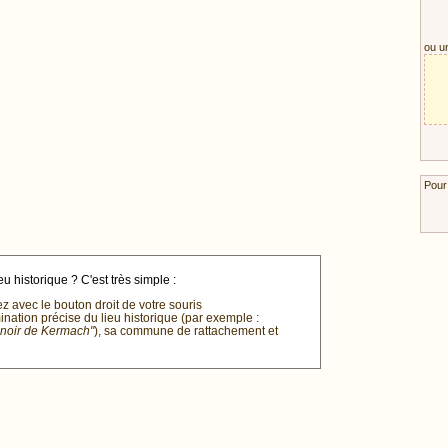
ou u
Pour
u historique ? C'est très simple :
ez avec le bouton droit de votre souris
mination précise du lieu historique (par exemple :
anoir de Kermach"
), sa commune de rattachement et