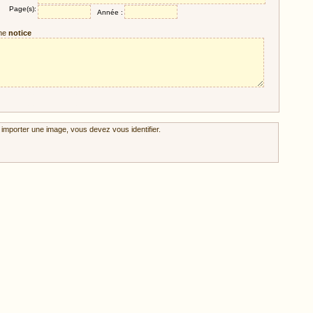
Page(s):
Année :
ne
notice
 importer une image, vous devez vous identifier.