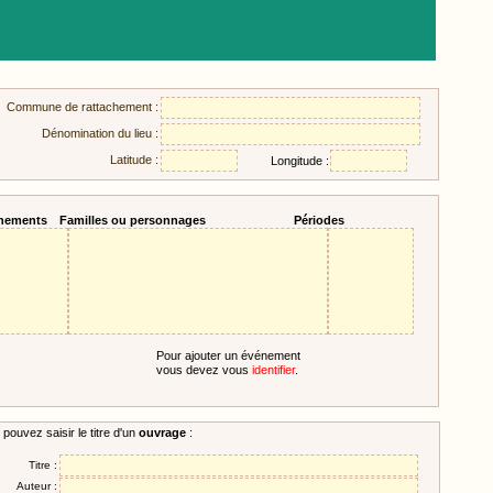
Commune de rattachement :
Dénomination du lieu :
Latitude :
Longitude :
nements
Familles ou personnages
Périodes
Pour ajouter un événement
vous devez vous
identifier
.
pouvez saisir le titre d'un
ouvrage
:
Titre :
Auteur :