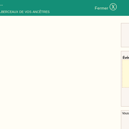
..
Ⓧ
Fermer
..berceaux de vos ancêtres
Évé
Vous 