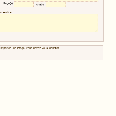
Page(s):
Année :
ne
notice
 importer une image, vous devez vous identifier.