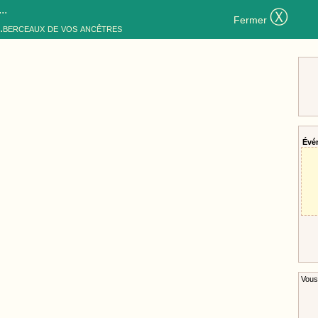
..
Ⓧ
Fermer
..berceaux de vos ancêtres
Évé
Vous 