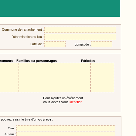
Commune de rattachement :
Dénomination du lieu :
Latitude :
Longitude :
nements
Familles ou personnages
Périodes
Pour ajouter un événement
vous devez vous
identifier
.
pouvez saisir le titre d'un
ouvrage
:
Titre :
Auteur :