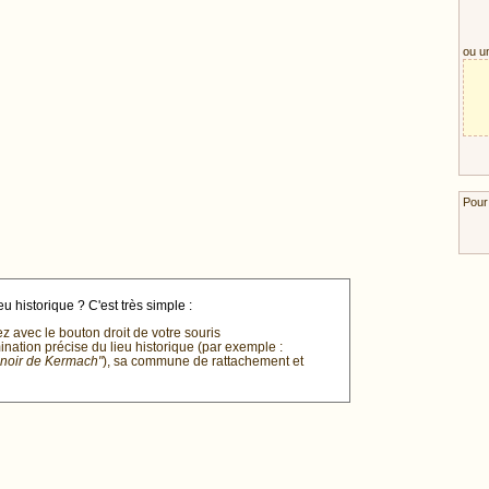
ou u
Pour
u historique ? C'est très simple :
ez avec le bouton droit de votre souris
mination précise du lieu historique (par exemple :
anoir de Kermach"
), sa commune de rattachement et