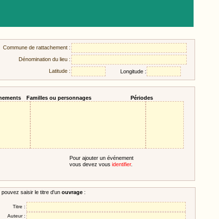
Commune de rattachement :
Dénomination du lieu :
Latitude :
Longitude :
nements
Familles ou personnages
Périodes
Pour ajouter un événement
vous devez vous
identifier
.
pouvez saisir le titre d'un
ouvrage
:
Titre :
Auteur :