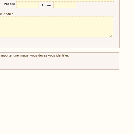
Page(s):
Année :
ne
notice
 importer une image, vous devez vous identifier.