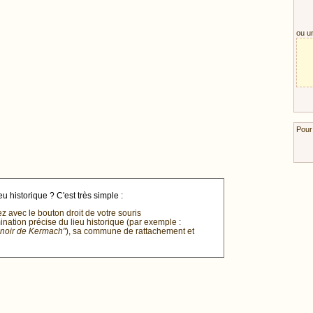
ou u
Pour
u historique ? C'est très simple :
ez avec le bouton droit de votre souris
mination précise du lieu historique (par exemple :
anoir de Kermach"
), sa commune de rattachement et