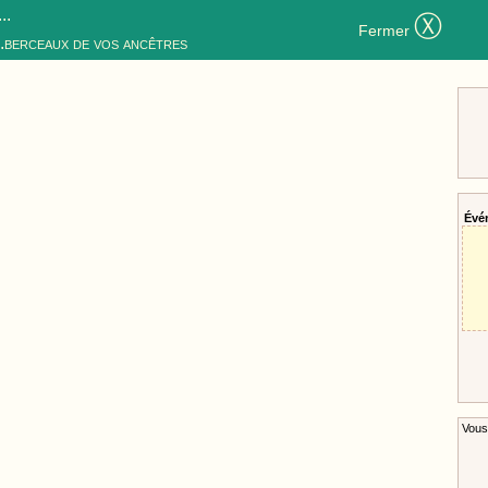
..
Ⓧ
Fermer
..berceaux de vos ancêtres
Évé
Vous 