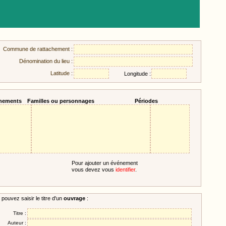
Commune de rattachement :
Dénomination du lieu :
Latitude :
Longitude :
nements
Familles ou personnages
Périodes
Pour ajouter un événement
vous devez vous
identifier
.
pouvez saisir le titre d'un
ouvrage
:
Titre :
Auteur :