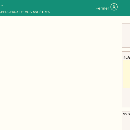
..
Ⓧ
Fermer
..berceaux de vos ancêtres
Évé
Vous 