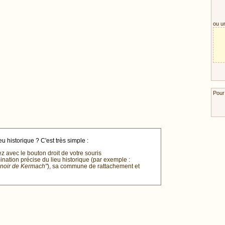
ou u
Pour
u historique ? C'est très simple :
ez avec le bouton droit de votre souris
mination précise du lieu historique (par exemple :
anoir de Kermach"
), sa commune de rattachement et