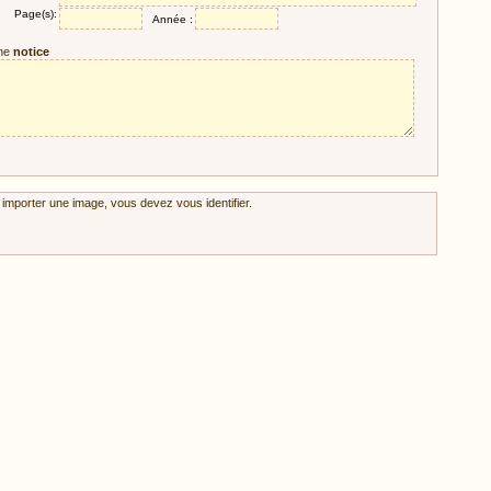
Page(s):
Année :
ne
notice
 importer une image, vous devez vous identifier.