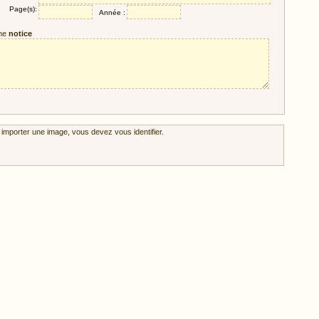
Page(s):
Année :
ne
notice
 importer une image, vous devez vous identifier.