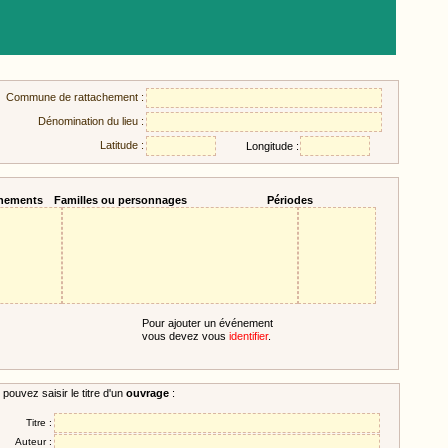
Commune de rattachement :
Dénomination du lieu :
Latitude :
Longitude :
nements
Familles ou personnages
Périodes
Pour ajouter un événement
vous devez vous
identifier
.
pouvez saisir le titre d'un
ouvrage
:
Titre :
Auteur :