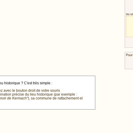
ou u
Pour
u historique ? C'est très simple :
ez avec le bouton droit de votre souris
mination précise du lieu historique (par exemple :
anoir de Kermach"
), sa commune de rattachement et