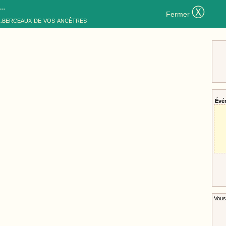
..
Ⓧ
Fermer
..berceaux de vos ancêtres
Évé
Vous 