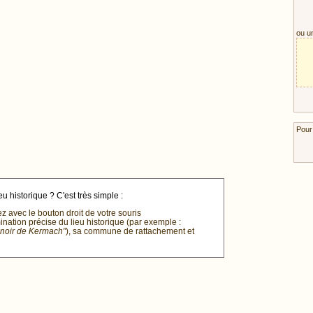
ou u
Pour
u historique ? C'est très simple :
ez avec le bouton droit de votre souris
mination précise du lieu historique (par exemple :
anoir de Kermach"
), sa commune de rattachement et