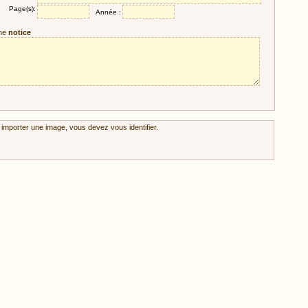
Page(s):
Année :
ne
notice
 importer une image, vous devez vous identifier.