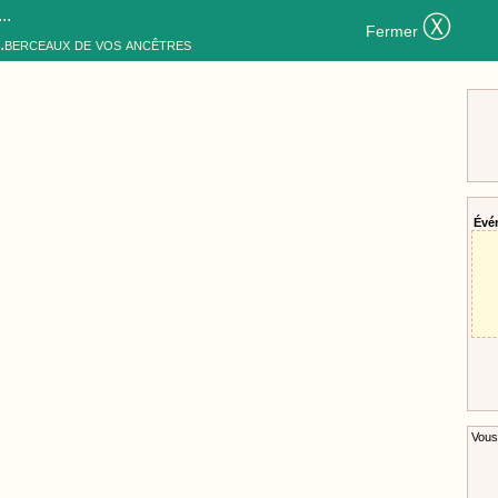
..
Ⓧ
Fermer
..berceaux de vos ancêtres
Évé
Vous 