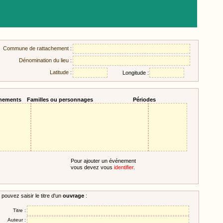
Commune de rattachement :
Dénomination du lieu :
Latitude :
Longitude :
nements
Familles ou personnages
Périodes
Pour ajouter un événement
vous devez vous
identifier
.
pouvez saisir le titre d'un
ouvrage
:
Titre :
Auteur :