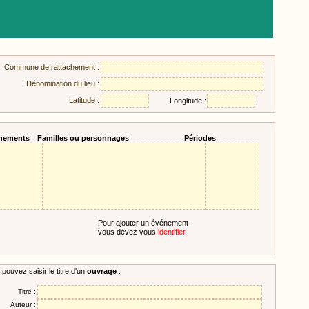
Commune de rattachement :
Dénomination du lieu :
Latitude :
Longitude :
nements
Familles ou personnages
Périodes
Pour ajouter un événement
vous devez vous
identifier
.
pouvez saisir le titre d'un
ouvrage
:
Titre :
Auteur :