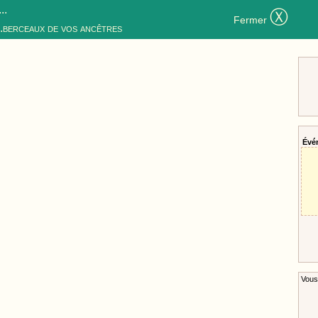
..
Ⓧ
Fermer
..berceaux de vos ancêtres
Évé
Vous 