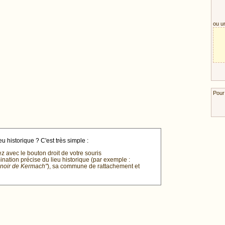
ou u
Pour
u historique ? C'est très simple :
ez avec le bouton droit de votre souris
mination précise du lieu historique (par exemple :
anoir de Kermach"
), sa commune de rattachement et