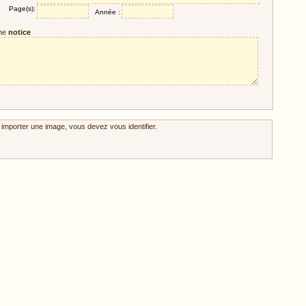
Page(s):
Année :
ne
notice
 importer une image, vous devez vous identifier.