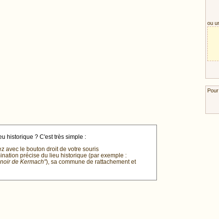
ou u
Pour
u historique ? C'est très simple :
ez avec le bouton droit de votre souris
mination précise du lieu historique (par exemple :
anoir de Kermach"
), sa commune de rattachement et