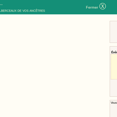
..
Ⓧ
Fermer
..berceaux de vos ancêtres
Évé
Vous 