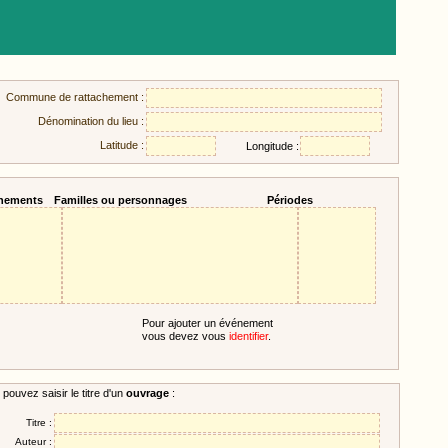
Commune de rattachement :
Dénomination du lieu :
Latitude :
Longitude :
nements
Familles ou personnages
Périodes
Pour ajouter un événement
vous devez vous
identifier
.
pouvez saisir le titre d'un
ouvrage
:
Titre :
Auteur :