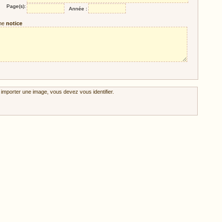
Page(s):
Année :
ne
notice
 importer une image, vous devez vous identifier.