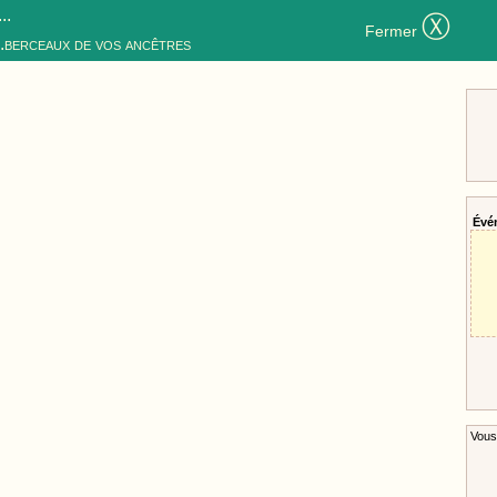
..
Ⓧ
Fermer
..berceaux de vos ancêtres
Évé
Vous 