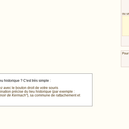
ou u
Pour
u historique ? C'est très simple :
ez avec le bouton droit de votre souris
mination précise du lieu historique (par exemple :
anoir de Kermach"
), sa commune de rattachement et