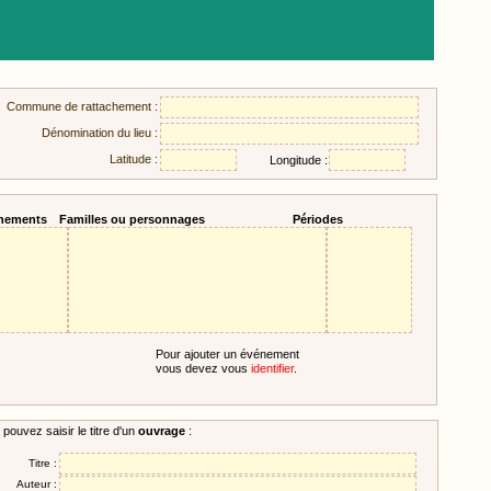
Commune de rattachement :
Dénomination du lieu :
Latitude :
Longitude :
nements
Familles ou personnages
Périodes
Pour ajouter un événement
vous devez vous
identifier
.
pouvez saisir le titre d'un
ouvrage
:
Titre :
Auteur :