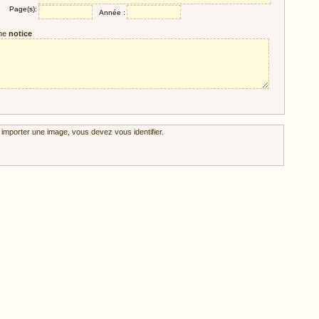
Page(s):
Année :
ne
notice
 importer une image, vous devez vous identifier.