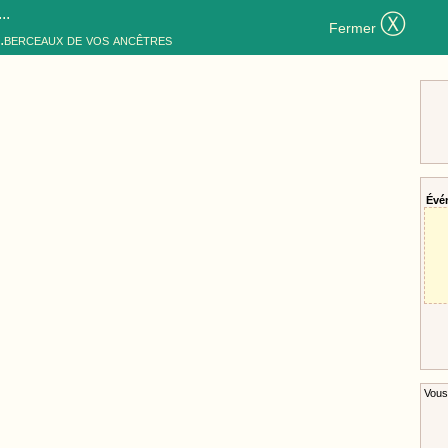
..
Ⓧ
Fermer
..berceaux de vos ancêtres
Évé
Vous 