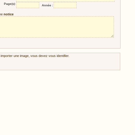
Page(s):
Année :
ne
notice
 importer une image, vous devez vous identifier.