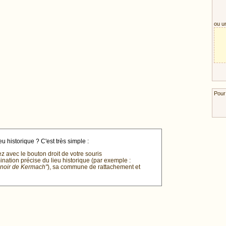
ou u
Pour
u historique ? C'est très simple :
ez avec le bouton droit de votre souris
mination précise du lieu historique (par exemple :
anoir de Kermach"
), sa commune de rattachement et