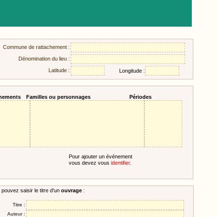
Commune de rattachement :
Dénomination du lieu :
Latitude :
Longitude :
nements
Familles ou personnages
Périodes
Pour ajouter un événement
vous devez vous
identifier
.
pouvez saisir le titre d'un
ouvrage
:
Titre :
Auteur :