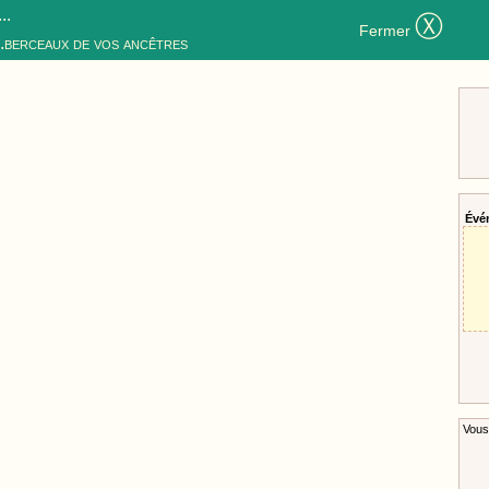
..
Ⓧ
Fermer
..berceaux de vos ancêtres
Évé
Vous 