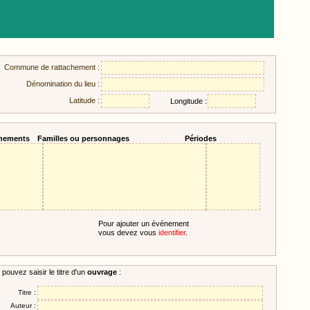
Commune de rattachement :
Dénomination du lieu :
Latitude :
Longitude :
nements
Familles ou personnages
Périodes
Pour ajouter un événement
vous devez vous
identifier
.
pouvez saisir le titre d'un
ouvrage
:
Titre :
Auteur :