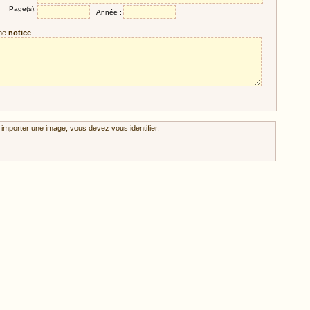
Page(s):
Année :
ne
notice
 importer une image, vous devez vous identifier.