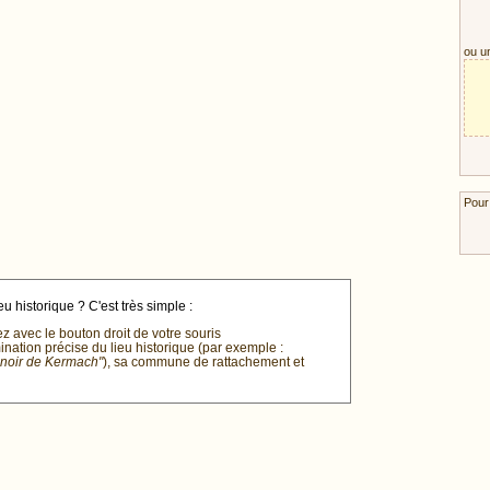
ou u
Pour
u historique ? C'est très simple :
ez avec le bouton droit de votre souris
mination précise du lieu historique (par exemple :
anoir de Kermach"
), sa commune de rattachement et