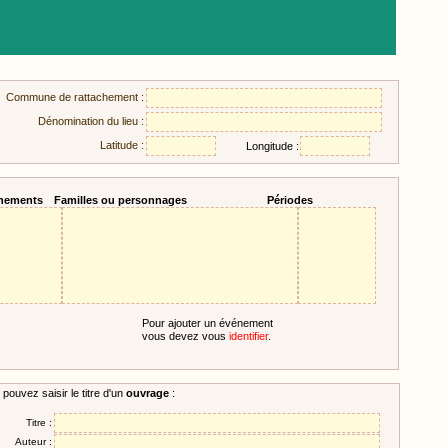
Commune de rattachement :
Dénomination du lieu :
Latitude :
Longitude :
nements
Familles ou personnages
Périodes
Pour ajouter un événement
vous devez vous
identifier
.
pouvez saisir le titre d'un
ouvrage
:
Titre :
Auteur :