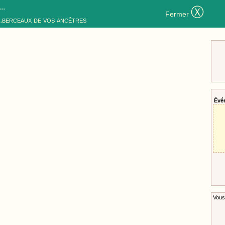
..
Ⓧ
Fermer
..berceaux de vos ancêtres
Évé
Vous 