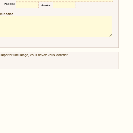
Page(s):
Année :
ne
notice
 importer une image, vous devez vous identifier.