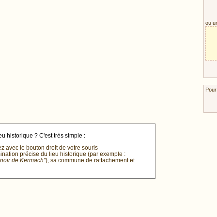
ou u
Pour
u historique ? C'est très simple :
ez avec le bouton droit de votre souris
mination précise du lieu historique (par exemple :
anoir de Kermach"
), sa commune de rattachement et