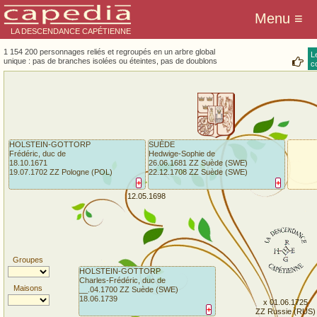
LA DESCENDANCE CAPÉTIENNE
1 154 200 personnages reliés et regroupés en un arbre global
L
unique : pas de branches isolées ou éteintes, pas de doublons
co
HOLSTEIN-GOTTORP
SUÈDE
Frédéric, duc de
Hedwige-Sophie de
18.10.1671
26.06.1681 ZZ Suède (SWE)
19.07.1702 ZZ Pologne (POL)
22.12.1708 ZZ Suède (SWE)
+
+
12.05.1698
Groupes
HOLSTEIN-GOTTORP
Charles-Frédéric, duc de
Maisons
__.04.1700 ZZ Suède (SWE)
18.06.1739
x 01.06.1725
+
ZZ Russie (RUS)