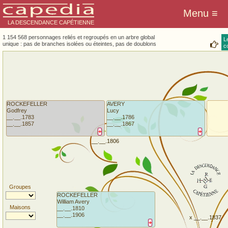
LA DESCENDANCE CAPÉTIENNE
1 154 568 personnages reliés et regroupés en un arbre global
L
unique : pas de branches isolées ou éteintes, pas de doublons
co
ROCKEFELLER
AVERY
Godfrey
Lucy
__.__.1783
__.__.1786
__.__.1857
__.__.1867
+
+
__.__.1806
Groupes
ROCKEFELLER
William Avery
Maisons
__.__.1810
__.__.1906
x __.__.1837
+