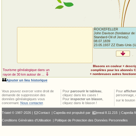
ROCKEFELLER
John Davison (fondateur de 
Standard-Oil of Jersey)
08.07.1839
23.05.1937 ZZ Etats-Unis (
Blasons en couleur + descri
Tourisme généalogique dans un
complètes pour les abonnés 
⇓
+ nombreuses autres fonctionna
rayon de 30 km autour de ...
🏰
Ajouter un lieu historique
Vous pouvez exercer votre droit de
Pour
parcourir le tableau
,
Pour
afficher
demande de suppression des
cliquez dans les cases !
personnage, 
données généalogiques vous
Pour
inspecter un blason
,
sur le bouton
concernant.
Nous contacter
.
cliquez dans le blason !
Triatel © 1987-2026 |
Contact
| Capedia est propulsé par
eneal
8.11.215 |
Capedia f
Conditions Générales d'Utilisation
|
Politique de Protection des Données Personnelles