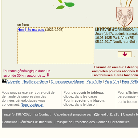
un frère
Henri, 8e marquis
(1921-1995)
LE FÈVRE d'ORMESSON
Jean (de l'Académie françai
16.06.1925 Paris VIIe (75)
05.12.2017 Neuilly-sur-Sein..
Blasons en couleur + descri
Tourisme généalogique dans un
complètes pour les abonnés 
⇓
+ nombreuses autres fonctionna
rayon de 30 km autour de ...
🏰
Abbeville
|
Neuilly-sur-Seine
|
Ormesson-sur-Marne
|
Paris VIIIe
|
Paris VIIe
|
Paris XVII
Vous pouvez exercer votre droit de
Pour
parcourir le tableau
,
Pour
afficher
demande de suppression des
cliquez dans les cases !
personnage, 
données généalogiques vous
Pour
inspecter un blason
,
sur le bouton
concernant.
Nous contacter
.
cliquez dans le blason !
Triatel © 1987-2026 |
Contact
| Capedia est propulsé par
eneal
8.11.215 |
Capedia f
Conditions Générales d'Utilisation
|
Politique de Protection des Données Personnelles