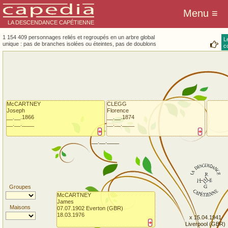
LA DESCENDANCE CAPÉTIENNE
1 154 409 personnages reliés et regroupés en un arbre global
L
unique : pas de branches isolées ou éteintes, pas de doublons
co
McCARTNEY
CLEGG
Joseph
Florence
__.__.1866
__.__.1874
__.__.____
__.__.____
+
+
__.__.____
Groupes
McCARTNEY
James
Maisons
07.07.1902 Everton (GBR)
18.03.1976
x 15.04.1941
+
Liverpool (GBR)