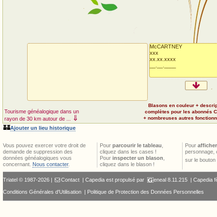
McCARTNEY
xxx
xx.xx.xxxx
__.__.____
Blasons en couleur + descri
Tourisme généalogique dans un
complètes pour les abonnés 
⇓
+ nombreuses autres fonctionna
rayon de 30 km autour de ...
🏰
Ajouter un lieu historique
Vous pouvez exercer votre droit de
Pour
parcourir le tableau
,
Pour
afficher
demande de suppression des
cliquez dans les cases !
personnage, 
données généalogiques vous
Pour
inspecter un blason
,
sur le bouton
concernant.
Nous contacter
.
cliquez dans le blason !
Triatel © 1987-2026 |
Contact
| Capedia est propulsé par
eneal
8.11.215 |
Capedia f
Conditions Générales d'Utilisation
|
Politique de Protection des Données Personnelles