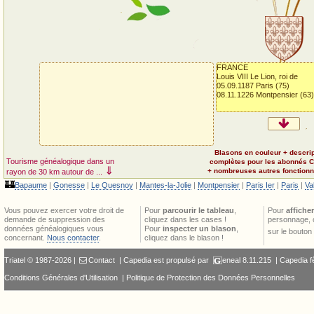
FRANCE
Louis VIII Le Lion, roi de
05.09.1187 Paris (75)
08.11.1226 Montpensier (63)
Blasons en couleur + descri
Tourisme généalogique dans un
complètes pour les abonnés 
⇓
+ nombreuses autres fonctionna
rayon de 30 km autour de ...
🏰
Bapaume
|
Gonesse
|
Le Quesnoy
|
Mantes-la-Jolie
|
Montpensier
|
Paris Ier
|
Paris
|
Va
Vous pouvez exercer votre droit de
Pour
parcourir le tableau
,
Pour
afficher
demande de suppression des
cliquez dans les cases !
personnage, 
données généalogiques vous
Pour
inspecter un blason
,
sur le bouton
concernant.
Nous contacter
.
cliquez dans le blason !
Triatel © 1987-2026 |
Contact
| Capedia est propulsé par
eneal
8.11.215 |
Capedia f
Conditions Générales d'Utilisation
|
Politique de Protection des Données Personnelles