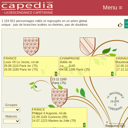
LA DESCENDANCE CAPÉTIENNE
1 154 551 personnages reliés et regroupés en un arbre global
L
unique : pas de branches isolées ou éteintes, pas de doublons
co
FRANCE
CHAMPAGNE
HAINA
Louis VII Le Jeune, roi de
Adèle de
Baudoui
29.08.1119 Paris Ier (75)
ca.__.1140
12.06.1
18.09.1180 Paris Ier (75)
04.06.1206 Paris (75)
17.12.1
+
+
13.11.1160
Paris (75)
Groupes
FRANCE
Philippe II Auguste, roi de
Maisons
22.08.1165 Gonesse (95)
14.07.1223 Mantes-la-Jolie (78)
x __.__.____
+
Bapaume (62)