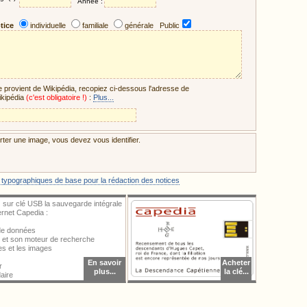
Année :
tice
individuelle
familiale
générale Public
ce provient de Wikipédia, recopiez ci-dessous l'adresse de
ikipédia
(c'est obligatoire !)
:
Plus...
ter une image, vous devez vous identifier.
 typographiques de base pour la rédaction des notices
 sur clé USB la sauvegarde intégrale
ternet Capedia :
 de données
al et son moteur de recherche
ces et les images
En savoir
Acheter
r
plus...
la clé...
aire