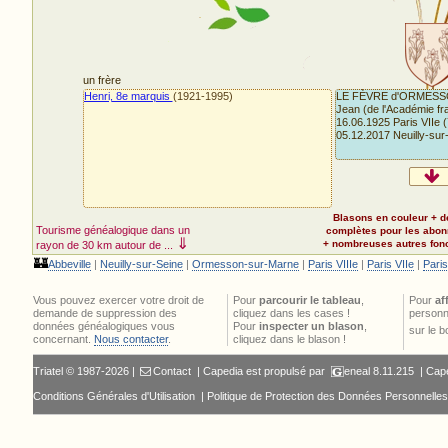
un frère
Henri, 8e marquis
(1921-1995)
LE FÈVRE d'ORMES
Jean (de l'Académie fr
16.06.1925 Paris VIIe (
05.12.2017 Neuilly-sur-
Blasons en couleur + d
Tourisme généalogique dans un
complètes pour les abo
⇓
+ nombreuses autres fonct
rayon de 30 km autour de ...
🏰
Abbeville
|
Neuilly-sur-Seine
|
Ormesson-sur-Marne
|
Paris VIIIe
|
Paris VIIe
|
Paris
Vous pouvez exercer votre droit de
Pour
parcourir le tableau
,
Pour
af
demande de suppression des
cliquez dans les cases !
personn
données généalogiques vous
Pour
inspecter un blason
,
sur le 
concernant.
Nous contacter
.
cliquez dans le blason !
Triatel © 1987-2026 |
Contact
| Capedia est propulsé par
eneal
8.11.215 |
Cape
Conditions Générales d'Utilisation
|
Politique de Protection des Données Personnelles