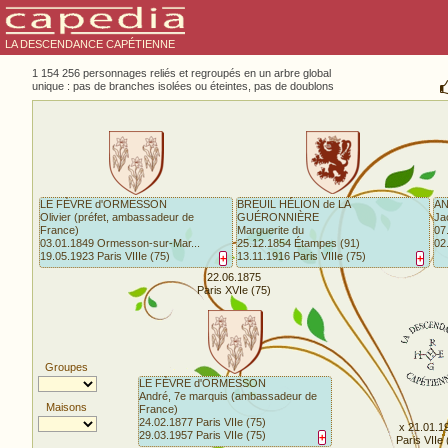
LA DESCENDANCE CAPÉTIENNE
1 154 256 personnages reliés et regroupés en un arbre global
unique : pas de branches isolées ou éteintes, pas de doublons
LE FÈVRE d'ORMESSON
BREUIL HÉLION de LA
AN
Olivier (préfet, ambassadeur de
GUÉRONNIÈRE
Ja
France)
Marguerite du
07
03.01.1849 Ormesson-sur-Mar...
25.12.1854 Étampes (91)
02
19.05.1923 Paris VIIIe (75)
13.11.1916 Paris VIIIe (75)
+
+
22.06.1875
Paris XVIe (75)
Groupes
LE FÈVRE d'ORMESSON
André, 7e marquis (ambassadeur de
Maisons
France)
24.02.1877 Paris VIIe (75)
x 21.01.1
29.03.1957 Paris VIIe (75)
+
Paris VIIe 