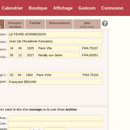
Calendrier
Boutique
Affichage
Gedcom
Connexion
s
Groupes
Famille
Descendance
DNA
s
sociaux
(USA only)
Nom :
nom :
ance :
cès :
ge 1 :
oint :
z saisir le titre d'un
ouvrage
ou la cote d'une
archive
:
/Acte :
Cote :
ge(s):