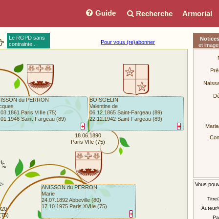
Guide
Recherche
Armorial
Le RGPD sans
Notice
Pour vous (re)abonner
contrainte...
et image
Pré
Naiss
Dé
ISSON du PERRON
BOISGELIN
cques
Valentine de
.03.1861 Paris VIIIe (75)
06.12.1865 Saint-Fargeau (89)
.01.1946 Saint-Fargeau (89)
22.12.1942 Saint-Fargeau (89)
+
+
Maria
18.06.1890
Conj
Paris VIIe (75)
Vous pouve
ANISSON du PERRON
Marie
Titre
24.07.1892 Abbeville (80)
17.10.1975 Paris XVIIe (75)
Auteur/
920
+
(75)
Pa