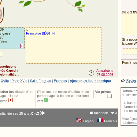
ou une
no
SON
x
ançaise)
Françoise BÉGHIN
75)
Si la noti
Sein...
la page W
+
Pour impor
escriptions
nnés Capedia
Actualisé le
🕐
ionnalités...
07.08.2026
Règles
 XVIIe
|
Paris XVIe
|
Saint-Fargeau
|
Étampes
|
Ajouter un lieu historique
Retrouvez
ficher les détails
d'un
S'il existe une notice détaillée de ce
Vie privée
du site in
age, cliquez
personnage, le bouton est sur fond
[...]
bouton
vert
- la base
- l'armori
- les noti
🕪
facebook
X
dia fête ses 25 ans 🎝♫🎝
Mise à jou
English
Français
hebdomad