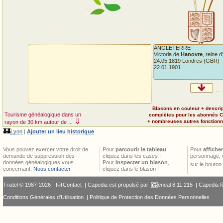
ANGLETERRE
Victoria de
Hanovre
, reine d'
24.05.1819 Londres (GBR)
22.01.1901
Blasons en couleur + descri
Tourisme généalogique dans un
complètes pour les abonnés 
⇓
+ nombreuses autres fonctionna
rayon de 30 km autour de ...
🏰
Lyon
|
Ajouter un lieu historique
Vous pouvez exercer votre droit de
Pour
parcourir le tableau
,
Pour
afficher
demande de suppression des
cliquez dans les cases !
personnage, 
données généalogiques vous
Pour
inspecter un blason
,
sur le bouton
concernant.
Nous contacter
.
cliquez dans le blason !
Triatel © 1987-2026 |
Contact
| Capedia est propulsé par
eneal
8.11.215 |
Capedia f
Conditions Générales d'Utilisation
|
Politique de Protection des Données Personnelles