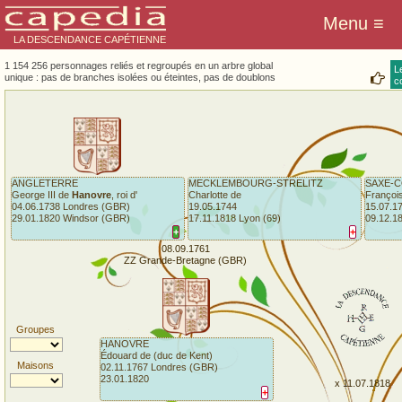
LA DESCENDANCE CAPÉTIENNE
1 154 256 personnages reliés et regroupés en un arbre global
L
unique : pas de branches isolées ou éteintes, pas de doublons
co
ANGLETERRE
MECKLEMBOURG-STRELITZ
SAXE-
George III de
Hanovre
, roi d'
Charlotte de
François
04.06.1738 Londres (GBR)
19.05.1744
15.07.1
29.01.1820 Windsor (GBR)
17.11.1818 Lyon (69)
09.12.1
+
+
08.09.1761
ZZ Grande-Bretagne (GBR)
Groupes
HANOVRE
Édouard de (duc de Kent)
Maisons
02.11.1767 Londres (GBR)
23.01.1820
x 11.07.1818
+