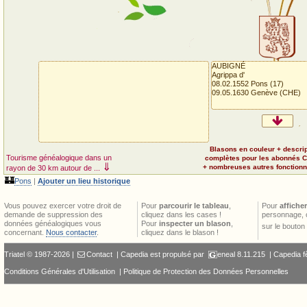
AUBIGNÉ
Agrippa d'
08.02.1552 Pons (17)
09.05.1630 Genève (CHE)
Blasons en couleur + descri
Tourisme généalogique dans un
complètes pour les abonnés 
⇓
+ nombreuses autres fonctionna
rayon de 30 km autour de ...
🏰
Pons
|
Ajouter un lieu historique
Vous pouvez exercer votre droit de
Pour
parcourir le tableau
,
Pour
afficher
demande de suppression des
cliquez dans les cases !
personnage, 
données généalogiques vous
Pour
inspecter un blason
,
sur le bouton
concernant.
Nous contacter
.
cliquez dans le blason !
Triatel © 1987-2026 |
Contact
| Capedia est propulsé par
eneal
8.11.215 |
Capedia f
Conditions Générales d'Utilisation
|
Politique de Protection des Données Personnelles