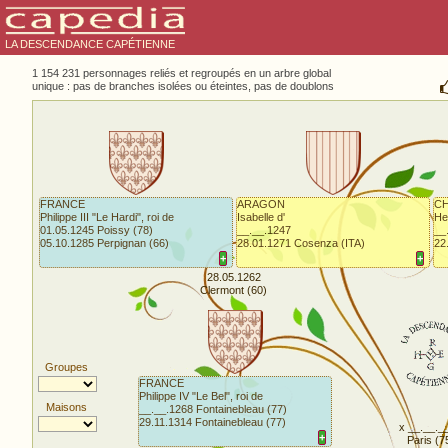
LA DESCENDANCE CAPÉTIENNE
1 154 231 personnages reliés et regroupés en un arbre global
unique : pas de branches isolées ou éteintes, pas de doublons
FRANCE
ARAGON
CH
Philippe III "Le Hardi", roi de
Isabelle d'
He
01.05.1245 Poissy (78)
__.__.1247
__
05.10.1285 Perpignan (66)
28.01.1271 Cosenza (ITA)
22
+
+
28.05.1262
Clermont (60)
Groupes
FRANCE
Philippe IV "Le Bel", roi de
Maisons
__.__.1268 Fontainebleau (77)
29.11.1314 Fontainebleau (77)
x __.__._
+
Paris (7