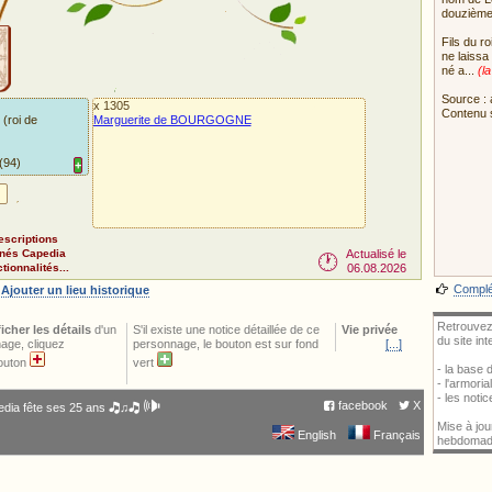
douzième 
Fils du r
ne laissa
né a...
(l
Source : 
x 1305
Contenu 
 (roi de
Marguerite de BOURGOGNE
(94)
+
Pour impor
escriptions
nnés Capedia
Actualisé le
🕐
ionnalités...
06.08.2026
Complét
|
Ajouter un lieu historique
Retrouvez
ficher les détails
d'un
S'il existe une notice détaillée de ce
Vie privée
du site in
age, cliquez
personnage, le bouton est sur fond
[...]
bouton
vert
- la base
- l'armori
- les noti
🕪
facebook
X
dia fête ses 25 ans 🎝♫🎝
Mise à jou
English
Français
hebdomad