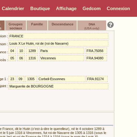
Calendrier
Boutique
Affichage
Gedcom
Connexion
s
Groupes
Famille
Descendance
DNA
s
sociaux
(USA only)
Nom :
nom :
ance :
cès :
ge 1 :
oint :
e France, dit le Hutin (c'est-à-dire le querelleur), né le 4 octobre 1289 à
rt le 5 juin 1316 à Vincennes, fut roi de Navarre de 1305 à 1316 (sous le
uis Ier) et roi de France de 1314 à 1316 (sous le nom de Louis X),