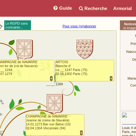
Guide
Recherche
Armorial
Le RGPD sans
Notice
Pour vous (re)abonner
contrainte...
et image
Pré
Naiss
Dé
AMPAGNE de NAVARRE
ARTOIS
nri Ier de (roi de Navarre)
Blanche d'
.__.1244
ca.__.1247 Paris (75)
.07.1274
02.05.1302 Paris (75)
+
+
Maria
__.__.1269
Conj
CHAMPAGNE de NAVARRE
Jeanne de (reine de Navarre)
14.01.1273 Bar-sur-Seine (10)
Louis X d
02.04.1304 Vincennes (94)
___
Paris, mo
+
5)
nom de Lo