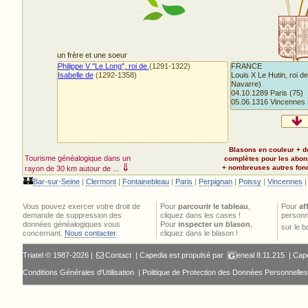
un frère et une soeur
Philippe V "Le Long", roi de
(1291-1322)
FRANCE
Isabelle de
(1292-1358)
Louis X Le Hutin, roi de
Navarre)
04.10.1289 Paris (75)
05.06.1316 Vincennes 
Blasons en couleur + d
Tourisme généalogique dans un
complètes pour les abo
⇓
+ nombreuses autres fonct
rayon de 30 km autour de ...
🏰
Bar-sur-Seine
|
Clermont
|
Fontainebleau
|
Paris
|
Perpignan
|
Poissy
|
Vincennes
Vous pouvez exercer votre droit de
Pour
parcourir le tableau
,
Pour
af
demande de suppression des
cliquez dans les cases !
personn
données généalogiques vous
Pour
inspecter un blason
,
sur le 
concernant.
Nous contacter
.
cliquez dans le blason !
Triatel © 1987-2026 |
Contact
| Capedia est propulsé par
eneal
8.11.215 |
Cape
Conditions Générales d'Utilisation
|
Politique de Protection des Données Personnelles