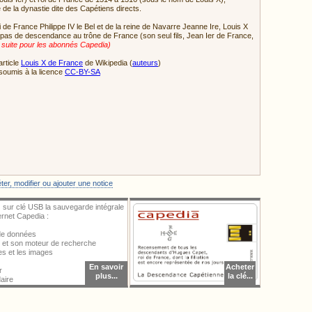
de la dynastie dite des Capétiens directs.
oi de France Philippe IV le Bel et de la reine de Navarre Jeanne Ire, Louis X
 pas de descendance au trône de France (son seul fils, Jean Ier de France,
a suite pour les abonnés Capedia)
article
Louis X de France
de Wikipedia (
auteurs
)
soumis à la licence
CC-BY-SA
ter une image, vous devez vous identifier.
er, modifier ou ajouter une notice
 sur clé USB la sauvegarde intégrale
ternet Capedia :
 de données
al et son moteur de recherche
ces et les images
En savoir
Acheter
r
plus...
la clé...
aire