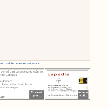
oint :
ter une image, vous devez vous identifier.
er, modifier ou ajouter une notice
 sur clé USB la sauvegarde intégrale
ternet Capedia :
 de données
al et son moteur de recherche
ces et les images
En savoir
Acheter
r
plus...
la clé...
aire