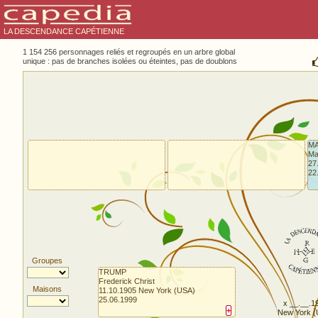
LA DESCENDANCE CAPÉTIENNE
1 154 256 personnages reliés et regroupés en un arbre global
unique : pas de branches isolées ou éteintes, pas de doublons
M
Ma
27
22
Groupes
TRUMP
Frederick Christ
Maisons
11.10.1905 New York (USA)
25.06.1999
x __.__.1
+
New York (