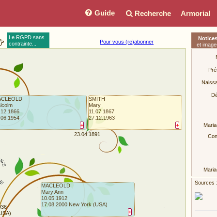
Guide
Recherche
Armorial
Le RGPD sans
Notice
Pour vous (re)abonner
contrainte...
et image
Pré
Naiss
Dé
ACLEOLD
SMITH
lcolm
Mary
.12.1866
11.07.1867
.06.1954
27.12.1963
+
+
Maria
23.04.1891
Conj
Maria
Conj
Sources :
MACLEOLD
Mary Ann
10.05.1912
17.08.2000 New York (USA)
936
+
USA)
Maria