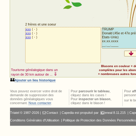
2 frères et une soeur
xxx
( - )
TRUMP
xxx
( - )
Donald (45e et 47e pré
xxx
( - )
Etats-Unis)
xx.xx.xxxx
__.__.____
Blasons en couleur + d
Tourisme généalogique dans un
complètes pour les abo
⇓
+ nombreuses autres fonct
rayon de 30 km autour de ...
🏰
Ajouter un lieu historique
Vous pouvez exercer votre droit de
Pour
parcourir le tableau
,
Pour
af
demande de suppression des
cliquez dans les cases !
personn
données généalogiques vous
Pour
inspecter un blason
,
sur le 
concernant.
Nous contacter
.
cliquez dans le blason !
Triatel © 1987-2026 |
Contact
| Capedia est propulsé par
eneal
8.11.215 |
Cape
Conditions Générales d'Utilisation
|
Politique de Protection des Données Personnelles