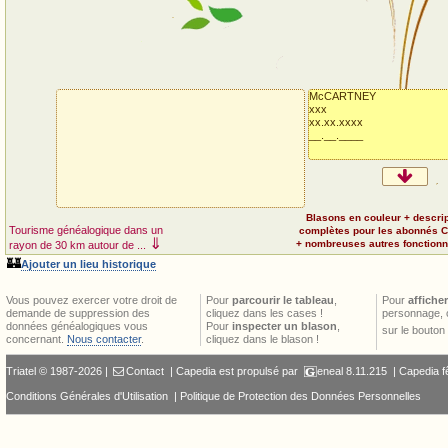
McCARTNEY
xxx
xx.xx.xxxx
__.__.____
Blasons en couleur + descri
Tourisme généalogique dans un
complètes pour les abonnés 
⇓
+ nombreuses autres fonctionna
rayon de 30 km autour de ...
🏰
Ajouter un lieu historique
Vous pouvez exercer votre droit de
Pour
parcourir le tableau
,
Pour
afficher
demande de suppression des
cliquez dans les cases !
personnage, 
données généalogiques vous
Pour
inspecter un blason
,
sur le bouton
concernant.
Nous contacter
.
cliquez dans le blason !
Triatel © 1987-2026 |
Contact
| Capedia est propulsé par
eneal
8.11.215 |
Capedia f
Conditions Générales d'Utilisation
|
Politique de Protection des Données Personnelles