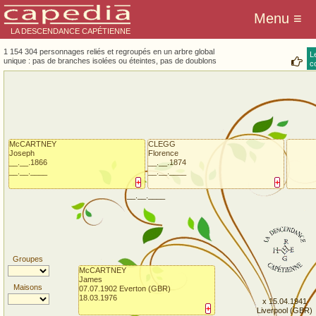
LA DESCENDANCE CAPÉTIENNE
1 154 304 personnages reliés et regroupés en un arbre global
L
unique : pas de branches isolées ou éteintes, pas de doublons
co
McCARTNEY
CLEGG
Joseph
Florence
__.__.1866
__.__.1874
__.__.____
__.__.____
+
+
__.__.____
Groupes
McCARTNEY
James
Maisons
07.07.1902 Everton (GBR)
18.03.1976
x 15.04.1941
+
Liverpool (GBR)