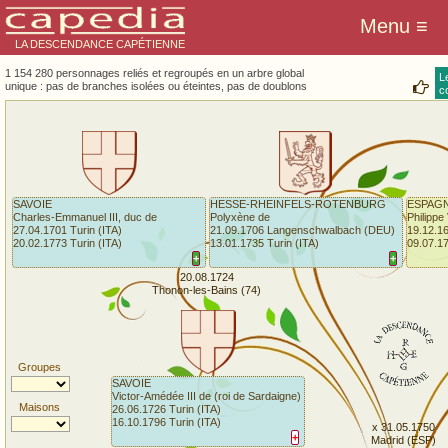
LA DESCENDANCE CAPÉTIENNE
1 154 280 personnages reliés et regroupés en un arbre global
L
unique : pas de branches isolées ou éteintes, pas de doublons
co
SAVOIE
HESSE-RHEINFELS-ROTENBURG
ESPAG
Charles-Emmanuel III, duc de
Polyxène de
Philippe
27.04.1701 Turin (ITA)
21.09.1706 Langenschwalbach (DEU)
19.12.16
20.02.1773 Turin (ITA)
13.01.1735 Turin (ITA)
09.07.1
+
+
20.08.1724
Thonon-les-Bains (74)
Groupes
SAVOIE
Victor-Amédée III de (roi de Sardaigne)
Maisons
26.06.1726 Turin (ITA)
16.10.1796 Turin (ITA)
x 31.05.1750
+
Madrid (ESP)