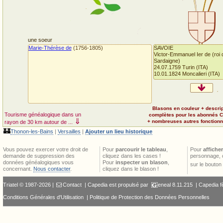
une soeur
Marie-Thérèse de
(1756-1805)
SAVOIE
Victor-Emmanuel Ier de (roi 
Sardaigne)
24.07.1759 Turin (ITA)
10.01.1824 Moncalieri (ITA)
Blasons en couleur + descri
Tourisme généalogique dans un
complètes pour les abonnés 
⇓
+ nombreuses autres fonctionna
rayon de 30 km autour de ...
🏰
Thonon-les-Bains
|
Versailles
|
Ajouter un lieu historique
Vous pouvez exercer votre droit de
Pour
parcourir le tableau
,
Pour
afficher
demande de suppression des
cliquez dans les cases !
personnage, 
données généalogiques vous
Pour
inspecter un blason
,
sur le bouton
concernant.
Nous contacter
.
cliquez dans le blason !
Triatel © 1987-2026 |
Contact
| Capedia est propulsé par
eneal
8.11.215 |
Capedia f
Conditions Générales d'Utilisation
|
Politique de Protection des Données Personnelles