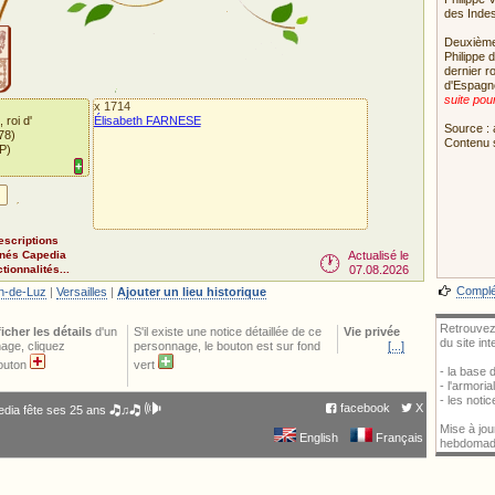
des Indes
Deuxième 
Philippe 
dernier r
d'Espagne
suite pou
x 1714
, roi d'
Élisabeth FARNESE
Source : 
78)
Contenu 
P)
+
Pour impor
escriptions
nnés Capedia
Actualisé le
🕐
ionnalités...
07.08.2026
Complét
n-de-Luz
|
Versailles
|
Ajouter un lieu historique
Retrouvez
ficher les détails
d'un
S'il existe une notice détaillée de ce
Vie privée
du site in
age, cliquez
personnage, le bouton est sur fond
[...]
bouton
vert
- la base
- l'armori
- les noti
🕪
facebook
X
dia fête ses 25 ans 🎝♫🎝
Mise à jou
English
Français
hebdomad