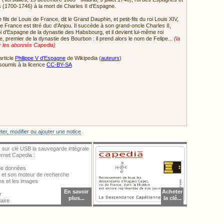
 (1700-1746) à la mort de Charles II d'Espagne.
fils de Louis de France, dit le Grand Dauphin, et petit-fils du roi Louis XIV,
de France est titré duc d'Anjou. Il succède à son grand-oncle Charles II,
oi d'Espagne de la dynastie des Habsbourg, et il devient lui-même roi
, premier de la dynastie des Bourbon : il prend alors le nom de Felipe...
(la
r les abonnés Capedia)
article
Philippe V d'Espagne
de Wikipedia (
auteurs
)
soumis à la licence
CC-BY-SA
ter une image, vous devez vous identifier.
er, modifier ou ajouter une notice
 sur clé USB la sauvegarde intégrale
ternet Capedia :
 de données
al et son moteur de recherche
ces et les images
En savoir
Acheter
r
plus...
la clé...
aire