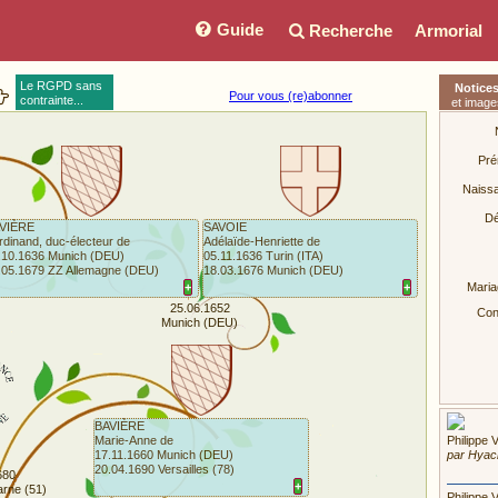
Guide
Recherche
Armorial
Le RGPD sans
Notice
Pour vous (re)abonner
contrainte...
et image
Pré
Naiss
Dé
VIÈRE
SAVOIE
rdinand, duc-électeur de
Adélaïde-Henriette de
.10.1636 Munich (DEU)
05.11.1636 Turin (ITA)
.05.1679 ZZ Allemagne (DEU)
18.03.1676 Munich (DEU)
+
+
Maria
25.06.1652
Conj
Munich (DEU)
BAVIÈRE
Marie-Anne de
Philippe 
17.11.1660 Munich (DEU)
par Hyac
20.04.1690 Versailles (78)
680
+
rne (51)
Philippe 