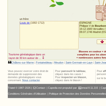
un frère
Louis de
(1682-1712)
ESPAGNE
Philippe V de
Bourbon
19.12.1683 Versailles (
09.07.1746 Madrid (ES
Blasons en couleur + d
Tourisme généalogique dans un
complètes pour les abo
⇓
+ nombreuses autres fonct
rayon de 30 km autour de ...
🏰
Châlons-sur-Marne
|
Fontainebleau
|
Meudon
|
Saint-Germain-en-Laye
|
Saint-Jea
Vous pouvez exercer votre droit de
Pour
parcourir le tableau
,
Pour
af
demande de suppression des
cliquez dans les cases !
personn
données généalogiques vous
Pour
inspecter un blason
,
sur le 
concernant.
Nous contacter
.
cliquez dans le blason !
Triatel © 1987-2026 |
Contact
| Capedia est propulsé par
eneal
8.11.215 |
Cape
Conditions Générales d'Utilisation
|
Politique de Protection des Données Personnelles