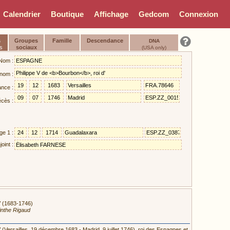
Calendrier
Boutique
Affichage
Gedcom
Connexion
s
Groupes
Famille
Descendance
DNA
s
sociaux
(USA only)
Nom :
nom :
ance :
cès :
ge 1 :
oint :
V (1683-1746)
inthe Rigaud
V (Versailles, 19 décembre 1683 - Madrid, 9 juillet 1746), roi des Espagnes et