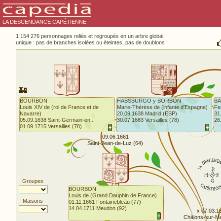
LA DESCENDANCE CAPÉTIENNE
1 154 276 personnages reliés et regroupés en un arbre global
unique : pas de branches isolées ou éteintes, pas de doublons
🏰
BOURBON
HABSBURGO y BORBÓN
BA
Louis XIV de (roi de France et de
Marie-Thérèse de (infante d'Espagne)
Fe
Navarre)
20.09.1638 Madrid (ESP)
31
05.09.1638 Saint-Germain-en...
30.07.1683 Versailles (78)
26
01.09.1715 Versailles (78)
+
+
09.06.1661
Saint-Jean-de-Luz (64)
Groupes
BOURBON
Louis de (Grand Dauphin de France)
Maisons
01.11.1661 Fontainebleau (77)
14.04.1711 Meudon (92)
x 07.03.1
+
Châlons-sur-Ma