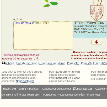
un frère
Henri, 8e marquis
(1921-1995)
LE FÈVRE d'ORMESSON
Jean (de l'Académie françai
16.06.1925 Paris VIIe (75)
05.12.2017 Neuilly-sur-Sein..
Blasons en couleur + descri
Tourisme généalogique dans un
complètes pour les abonnés 
⇓
+ nombreuses autres fonctionna
rayon de 30 km autour de ...
🏰
Abbeville
|
Neuilly-sur-Seine
|
Ormesson-sur-Marne
|
Paris VIIIe
|
Paris VIIe
|
Paris XVII
Vous pouvez exercer votre droit de
Pour
parcourir le tableau
,
Pour
afficher
demande de suppression des
cliquez dans les cases !
personnage, 
données généalogiques vous
Pour
inspecter un blason
,
sur le bouton
concernant.
Nous contacter
.
cliquez dans le blason !
Triatel © 1987-2026 |
Contact
| Capedia est propulsé par
eneal
8.11.215 |
Capedia f
Conditions Générales d'Utilisation
|
Politique de Protection des Données Personnelles