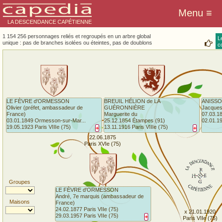
LA DESCENDANCE CAPÉTIENNE
1 154 256 personnages reliés et regroupés en un arbre global
L
unique : pas de branches isolées ou éteintes, pas de doublons
co
LE FÈVRE d'ORMESSON
BREUIL HÉLION de LA
ANISSO
Olivier (préfet, ambassadeur de
GUÉRONNIÈRE
Jacque
France)
Marguerite du
07.03.18
03.01.1849 Ormesson-sur-Mar...
25.12.1854 Étampes (91)
02.01.1
19.05.1923 Paris VIIIe (75)
13.11.1916 Paris VIIIe (75)
+
+
22.06.1875
Paris XVIe (75)
Groupes
LE FÈVRE d'ORMESSON
André, 7e marquis (ambassadeur de
Maisons
France)
24.02.1877 Paris VIIe (75)
x 21.01.1920
29.03.1957 Paris VIIe (75)
+
Paris VIIe (75)