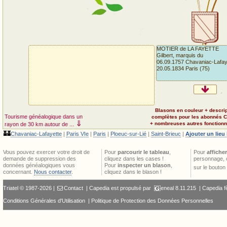
MOTIER de LA FAYETTE
Gilbert, marquis du
06.09.1757 Chavaniac-Lafaye
20.05.1834 Paris (75)
Blasons en couleur + descri
Tourisme généalogique dans un
complètes pour les abonnés 
⇓
+ nombreuses autres fonctionna
rayon de 30 km autour de ...
🏰
Chavaniac-Lafayette
|
Paris VIe
|
Paris
|
Ploeuc-sur-Lié
|
Saint-Brieuc
|
Ajouter un lieu
Vous pouvez exercer votre droit de
Pour
parcourir le tableau
,
Pour
afficher
demande de suppression des
cliquez dans les cases !
personnage, 
données généalogiques vous
Pour
inspecter un blason
,
sur le bouton
concernant.
Nous contacter
.
cliquez dans le blason !
Triatel © 1987-2026 |
Contact
| Capedia est propulsé par
eneal
8.11.215 |
Capedia f
Conditions Générales d'Utilisation
|
Politique de Protection des Données Personnelles