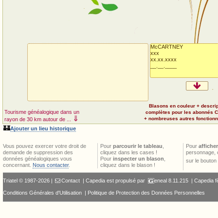
McCARTNEY
xxx
xx.xx.xxxx
__.__.____
Blasons en couleur + descri
Tourisme généalogique dans un
complètes pour les abonnés 
⇓
+ nombreuses autres fonctionna
rayon de 30 km autour de ...
🏰
Ajouter un lieu historique
Vous pouvez exercer votre droit de
Pour
parcourir le tableau
,
Pour
afficher
demande de suppression des
cliquez dans les cases !
personnage, 
données généalogiques vous
Pour
inspecter un blason
,
sur le bouton
concernant.
Nous contacter
.
cliquez dans le blason !
Triatel © 1987-2026 |
Contact
| Capedia est propulsé par
eneal
8.11.215 |
Capedia f
Conditions Générales d'Utilisation
|
Politique de Protection des Données Personnelles