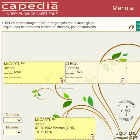
LA DESCENDANCE CAPÉTIENNE
1 154 280 personnages reliés et regroupés en un arbre global
L
unique : pas de branches isolées ou éteintes, pas de doublons
co
McCARTNEY
CLEGG
Joseph
Florence
__.__.1866
__.__.1874
__.__.____
__.__.____
+
+
__.__.____
Groupes
McCARTNEY
James
Maisons
07.07.1902 Everton (GBR)
18.03.1976
x 15.04.1941
+
Liverpool (GBR)