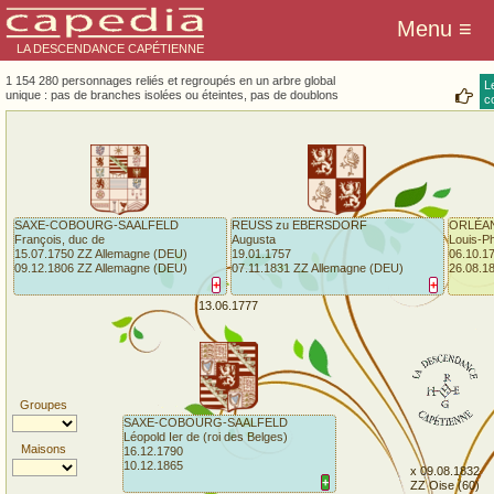
LA DESCENDANCE CAPÉTIENNE
1 154 280 personnages reliés et regroupés en un arbre global
L
unique : pas de branches isolées ou éteintes, pas de doublons
co
SAXE-COBOURG-SAALFELD
REUSS zu EBERSDORF
ORLÉA
François, duc de
Augusta
Louis-Ph
15.07.1750 ZZ Allemagne (DEU)
19.01.1757
06.10.17
09.12.1806 ZZ Allemagne (DEU)
07.11.1831 ZZ Allemagne (DEU)
26.08.1
+
+
13.06.1777
Groupes
SAXE-COBOURG-SAALFELD
Léopold Ier de (roi des Belges)
Maisons
16.12.1790
10.12.1865
x 09.08.1832
+
ZZ Oise (60)