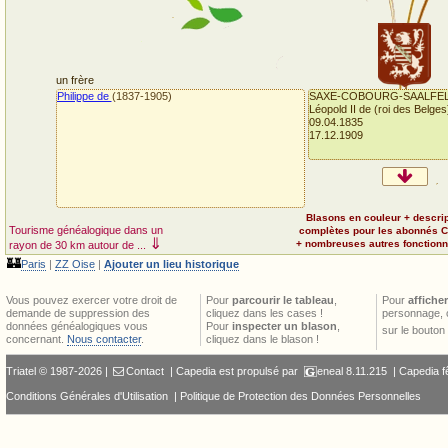
un frère
Philippe de
(1837-1905)
SAXE-COBOURG-SAALFE
Léopold II de (roi des Belges
09.04.1835
17.12.1909
Blasons en couleur + descri
Tourisme généalogique dans un
complètes pour les abonnés 
⇓
+ nombreuses autres fonctionna
rayon de 30 km autour de ...
🏰
Paris
|
ZZ Oise
|
Ajouter un lieu historique
Vous pouvez exercer votre droit de
Pour
parcourir le tableau
,
Pour
afficher
demande de suppression des
cliquez dans les cases !
personnage, 
données généalogiques vous
Pour
inspecter un blason
,
sur le bouton
concernant.
Nous contacter
.
cliquez dans le blason !
Triatel © 1987-2026 |
Contact
| Capedia est propulsé par
eneal
8.11.215 |
Capedia f
Conditions Générales d'Utilisation
|
Politique de Protection des Données Personnelles