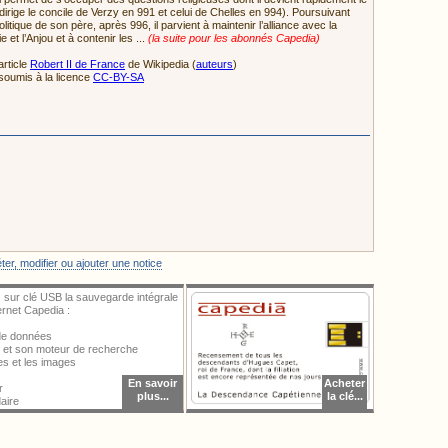
l dirige le concile de Verzy en 991 et celui de Chelles en 994). Poursuivant
litique de son père, après 996, il parvient à maintenir l’alliance avec la
 et l’Anjou et à contenir les ...
(la suite pour les abonnés Capedia)
article
Robert II de France
de Wikipedia (
auteurs
)
soumis à la licence
CC-BY-SA
ter une image, vous devez vous identifier.
er, modifier ou ajouter une notice
 sur clé USB la sauvegarde intégrale
ternet Capedia :
 de données
al et son moteur de recherche
ces et les images
En savoir
Acheter
r
plus...
la clé...
aire