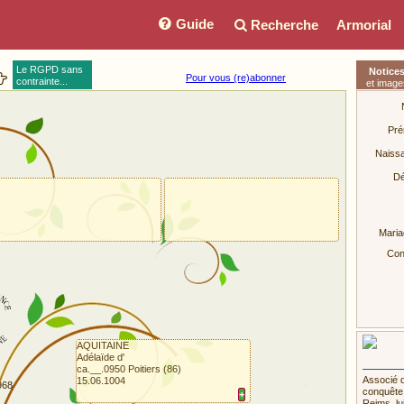
Guide
Recherche
Armorial
Le RGPD sans
Notice
Pour vous (re)abonner
contrainte...
et image
Pré
Naiss
Dé
Maria
Conj
AQUITAINE
Adélaïde d'
ca.__.0950 Poitiers (86)
Associé d
15.06.1004
968
conquête 
+
Reims, lu