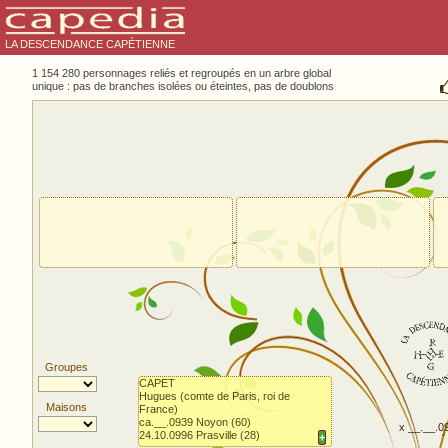
LA DESCENDANCE CAPÉTIENNE
1 154 280 personnages reliés et regroupés en un arbre global
unique : pas de branches isolées ou éteintes, pas de doublons
Groupes
CAPET
Hugues (comte de Paris, roi de
Maisons
France)
ca.__.0939 Noyon (60)
x __.__.0
24.10.0996 Prasville (28)
+