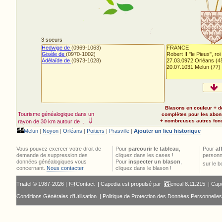
3 soeurs
Hedwige de
(0969-1063)
FRANCE
Gisèle de
(0970-1002)
Robert II "le Pieux", roi
Adélaïde de
(0973-1028)
27.03.0972 Orléans (4
20.07.1031 Melun (77)
Blasons en couleur + d
Tourisme généalogique dans un
complètes pour les abo
⇓
+ nombreuses autres fonct
rayon de 30 km autour de ...
🏰
Melun
|
Noyon
|
Orléans
|
Poitiers
|
Prasville
|
Ajouter un lieu historique
Vous pouvez exercer votre droit de
Pour
parcourir le tableau
,
Pour
af
demande de suppression des
cliquez dans les cases !
personn
données généalogiques vous
Pour
inspecter un blason
,
sur le 
concernant.
Nous contacter
.
cliquez dans le blason !
Triatel © 1987-2026 |
Contact
| Capedia est propulsé par
eneal
8.11.215 |
Cape
Conditions Générales d'Utilisation
|
Politique de Protection des Données Personnelles