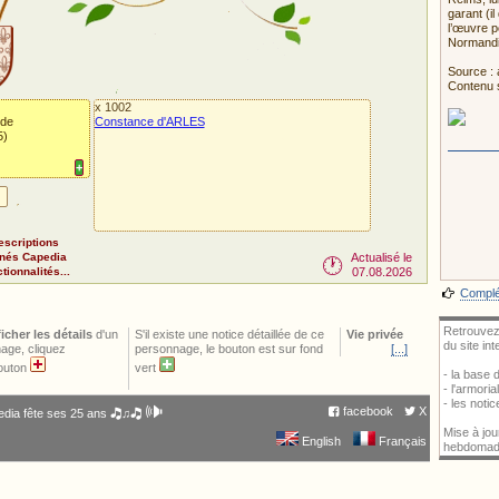
garant (i
l’œuvre po
Normandie
Source : 
Contenu 
x 1002
 de
Constance d'ARLES
5)
+
Pour impor
escriptions
nnés Capedia
Actualisé le
🕐
ionnalités...
07.08.2026
Complét
Retrouvez
ficher les détails
d'un
S'il existe une notice détaillée de ce
Vie privée
du site in
age, cliquez
personnage, le bouton est sur fond
[...]
bouton
vert
- la base
- l'armori
- les noti
🕪
facebook
X
dia fête ses 25 ans 🎝♫🎝
Mise à jou
English
Français
hebdomad