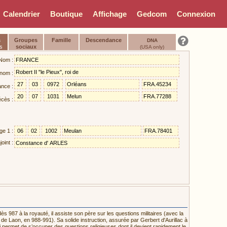
Calendrier
Boutique
Affichage
Gedcom
Connexion
s
Groupes
Famille
Descendance
DNA
s
sociaux
(USA only)
Nom :
nom :
ance :
cès :
ge 1 :
oint :
ès 987 à la royauté, il assiste son père sur les questions militaires (avec la
de Laon, en 988-991). Sa solide instruction, assurée par Gerbert d'Aurillac à
i permet de s’occuper des questions religieuses dont il devient rapidement le