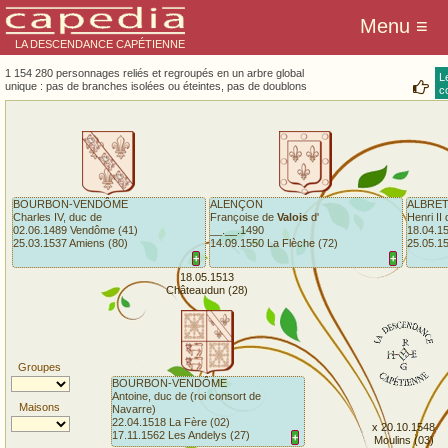
LA DESCENDANCE CAPÉTIENNE
1 154 280 personnages reliés et regroupés en un arbre global
L
unique : pas de branches isolées ou éteintes, pas de doublons
co
BOURBON-VENDÔME
ALENÇON
ALBRE
Charles IV, duc de
Françoise de
Valois
d'
Henri II 
02.06.1489 Vendôme (41)
__.__.1490
18.04.1
25.03.1537 Amiens (80)
14.09.1550 La Flèche (72)
25.05.1
+
+
18.05.1513
Châteaudun (28)
Groupes
BOURBON-VENDÔME
Antoine, duc de (roi consort de
Maisons
Navarre)
22.04.1518 La Fère (02)
x 20.10.1548
17.11.1562 Les Andelys (27)
+
Moulins (03)