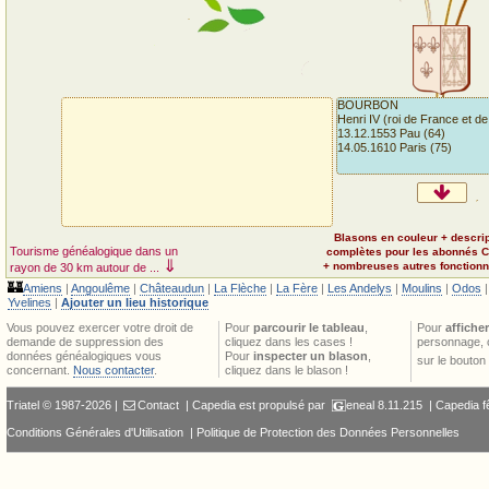
BOURBON
Henri IV (roi de France et d
13.12.1553 Pau (64)
14.05.1610 Paris (75)
Blasons en couleur + descri
Tourisme généalogique dans un
complètes pour les abonnés 
⇓
+ nombreuses autres fonctionna
rayon de 30 km autour de ...
🏰
Amiens
|
Angoulême
|
Châteaudun
|
La Flèche
|
La Fère
|
Les Andelys
|
Moulins
|
Odos
Yvelines
|
Ajouter un lieu historique
Vous pouvez exercer votre droit de
Pour
parcourir le tableau
,
Pour
afficher
demande de suppression des
cliquez dans les cases !
personnage, 
données généalogiques vous
Pour
inspecter un blason
,
sur le bouton
concernant.
Nous contacter
.
cliquez dans le blason !
Triatel © 1987-2026 |
Contact
| Capedia est propulsé par
eneal
8.11.215 |
Capedia f
Conditions Générales d'Utilisation
|
Politique de Protection des Données Personnelles