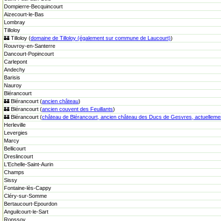
Dompierre-Becquincourt
Aizecourt-le-Bas
Lombray
Tilloloy
🏰 Tilloloy (
domaine de Tilloloy (également sur commune de Laucourt)
)
Rouvroy-en-Santerre
Dancourt-Popincourt
Carlepont
Andechy
Barisis
Nauroy
Blérancourt
🏰 Blérancourt (
ancien château
)
🏰 Blérancourt (
ancien couvent des Feuillants
)
🏰 Blérancourt (
château de Blérancourt, ancien château des Ducs de Gesvres, actuellemen
Herleville
Levergies
Marcy
Bellicourt
Dreslincourt
L'Echelle-Saint-Aurin
Champs
Sissy
Fontaine-lès-Cappy
Cléry-sur-Somme
Bertaucourt-Epourdon
Anguilcourt-le-Sart
Ronssoy