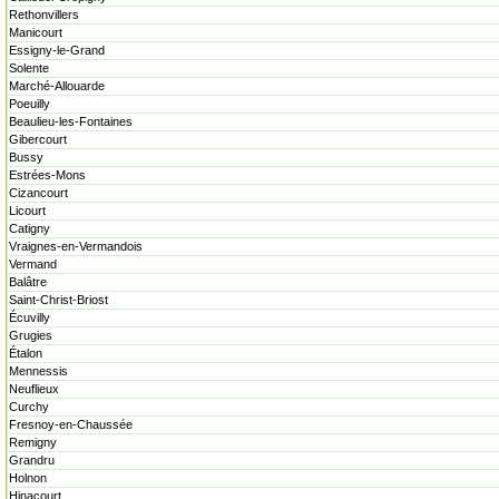
Rethonvillers
Manicourt
Essigny-le-Grand
Solente
Marché-Allouarde
Poeuilly
Beaulieu-les-Fontaines
Gibercourt
Bussy
Estrées-Mons
Cizancourt
Licourt
Catigny
Vraignes-en-Vermandois
Vermand
Balâtre
Saint-Christ-Briost
Écuvilly
Grugies
Étalon
Mennessis
Neuflieux
Curchy
Fresnoy-en-Chaussée
Remigny
Grandru
Holnon
Hinacourt