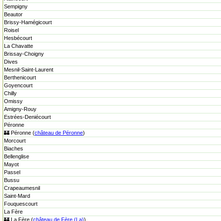
Sempigny
Beautor
Brissy-Hamégicourt
Roisel
Hesbécourt
La Chavatte
Brissay-Choigny
Dives
Mesnil-Saint-Laurent
Berthenicourt
Goyencourt
Chilly
Omissy
Amigny-Rouy
Estrées-Deniécourt
Péronne
🏰 Péronne (
château de Péronne
)
Morcourt
Biaches
Bellenglise
Mayot
Passel
Bussu
Crapeaumesnil
Saint-Mard
Fouquescourt
La Fère
🏰 La Fère (
château de Fère (La)
)