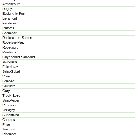
Armancourt
Regny
Essigny-le-Petit
Liéramont
Feuillères
Pimprez
Sequehart
Rosières-en-Santerre
Roye-sur-Matz
Rogécourt
Moislains
Guyencourt-Saulcourt
Warvillers
Folembray
Saint-Gobain
Vrély
Lempire
Grivillers
Gury
Trosly-Loire
Saint-Aubin
Renansart
Versigny
Surfontaine
Courbes
Frise
Joncourt
Ribemont