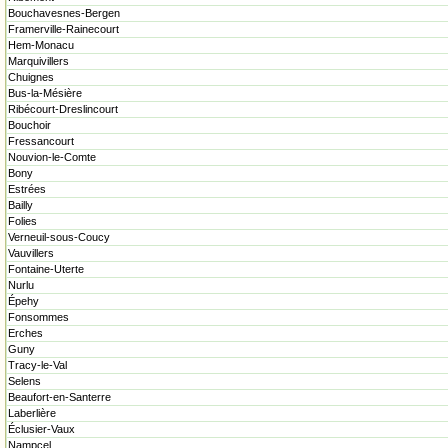
Bouchavesnes-Bergen
Framerville-Rainecourt
Hem-Monacu
Marquivillers
Chuignes
Bus-la-Mésière
Ribécourt-Dreslincourt
Bouchoir
Fressancourt
Nouvion-le-Comte
Bony
Estrées
Bailly
Folies
Verneuil-sous-Coucy
Vauvillers
Fontaine-Uterte
Nurlu
Épehy
Fonsommes
Erches
Guny
Tracy-le-Val
Selens
Beaufort-en-Santerre
Laberlière
Éclusier-Vaux
Nampcel