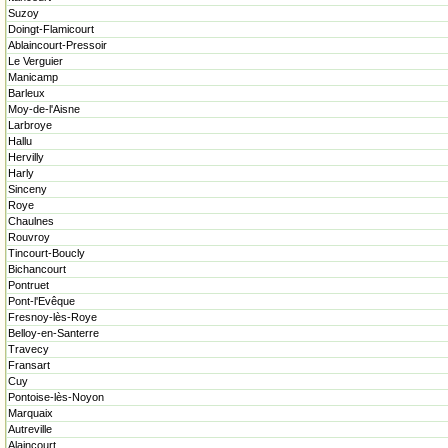
Suzoy
Doingt-Flamicourt
Ablaincourt-Pressoir
Le Verguier
Manicamp
Barleux
Moy-de-l'Aisne
Larbroye
Hallu
Hervilly
Harly
Sinceny
Roye
Chaulnes
Rouvroy
Tincourt-Boucly
Bichancourt
Pontruet
Pont-l'Evêque
Fresnoy-lès-Roye
Belloy-en-Santerre
Travecy
Fransart
Cuy
Pontoise-lès-Noyon
Marquaix
Autreville
Alaincourt