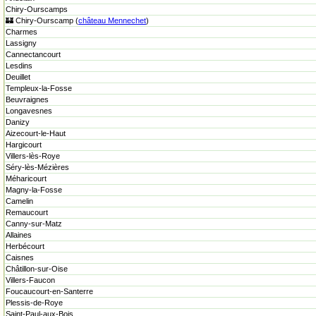
Chiry-Ourscamps
🏰 Chiry-Ourscamp (
château Mennechet
)
Charmes
Lassigny
Cannectancourt
Lesdins
Deuillet
Templeux-la-Fosse
Beuvraignes
Longavesnes
Danizy
Aizecourt-le-Haut
Hargicourt
Villers-lès-Roye
Séry-lès-Mézières
Méharicourt
Magny-la-Fosse
Camelin
Remaucourt
Canny-sur-Matz
Allaines
Herbécourt
Caisnes
Châtillon-sur-Oise
Villers-Faucon
Foucaucourt-en-Santerre
Plessis-de-Roye
Saint-Paul-aux-Bois