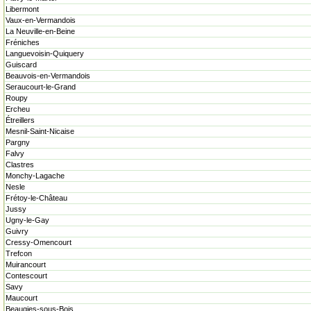
Libermont
Vaux-en-Vermandois
La Neuville-en-Beine
Fréniches
Languevoisin-Quiquery
Guiscard
Beauvois-en-Vermandois
Seraucourt-le-Grand
Roupy
Ercheu
Étreillers
Mesnil-Saint-Nicaise
Pargny
Falvy
Clastres
Monchy-Lagache
Nesle
Frétoy-le-Château
Jussy
Ugny-le-Gay
Guivry
Cressy-Omencourt
Trefcon
Muirancourt
Contescourt
Savy
Maucourt
Beaugies-sous-Bois