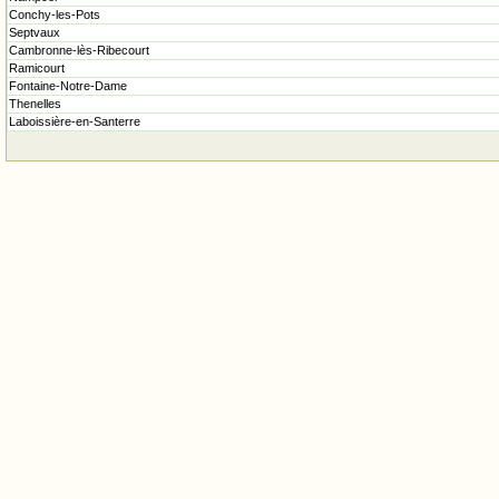
Conchy-les-Pots
Septvaux
Cambronne-lès-Ribecourt
Ramicourt
Fontaine-Notre-Dame
Thenelles
Laboissière-en-Santerre