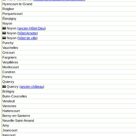
Hyencourt-le-Grand
Roiglise
Porquericourt
Éterpigny
Noyon
🏰 Noyon (
ancien Hôtel-Dieu
)
🏰 Noyon (
hôtel Arnette
)
🏰 Noyon (
hôtel de ville
)
Punchy
Vauchelles
Gricourt
Fargniers
Verpillières
Morlincourt
Condren
Pontru
Quierzy
🏰 Quierzy (
ancien château
)
Brétigny
Buire-Courcelles
Vendeuil
Varesnes
Hattencourt
Berny-en-Santerre
Neuville-Saint-Amand
Amy
Jeancourt
Itancourt