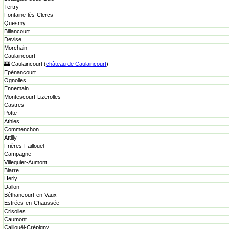
Tertry
Fontaine-lès-Clercs
Quesmy
Billancourt
Devise
Morchain
Caulaincourt
🏰 Caulaincourt (
château de Caulaincourt
)
Epénancourt
Ognolles
Ennemain
Montescourt-Lizerolles
Castres
Potte
Athies
Commenchon
Attilly
Frières-Faillouel
Campagne
Villequier-Aumont
Biarre
Herly
Dallon
Béthancourt-en-Vaux
Estrées-en-Chaussée
Crisolles
Caumont
Caillouël-Crépigny