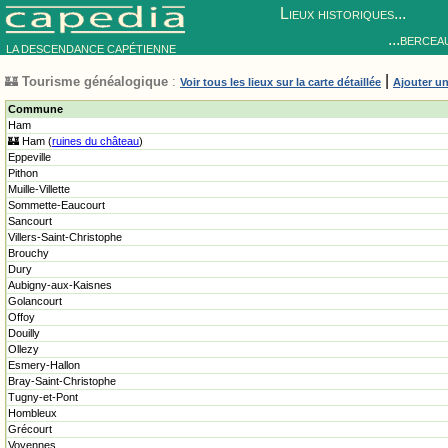
Lieux historiques...
...bercea
LA DESCENDANCE CAPÉTIENNE
|
🏰
Tourisme généalogique
:
Voir tous les lieux sur la carte détaillée
Ajouter un
Commune
Ham
🏰 Ham (
ruines du château
)
Eppeville
Pithon
Muille-Villette
Sommette-Eaucourt
Sancourt
Villers-Saint-Christophe
Brouchy
Dury
Aubigny-aux-Kaisnes
Golancourt
Offoy
Douilly
Ollezy
Esmery-Hallon
Bray-Saint-Christophe
Tugny-et-Pont
Hombleux
Grécourt
Voyennes