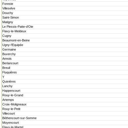
Foreste
Villeselve
Douchy
Saint-Simon
Matigny
Le Plessis-Patte-d'Oie
Flavy-le-Meldeux
Cugny
Beaumont-en-Beine
Ugny-l'Equipée
Germaine
Buverchy
Annois
Berlancourt
Breuil
Fluquières
Y
Quivières
Lanchy
Happencourt
Rouy-le-Grand
Artemps
Croix-Moligneaux
Rouy-le-Petit
Villecourt
Béthencourt-sur-Somme
Moyencourt
Flavy-le-Martel