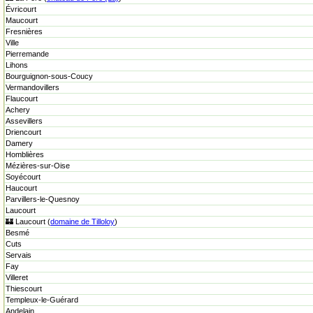
Évricourt
Maucourt
Fresnières
Ville
Pierremande
Lihons
Bourguignon-sous-Coucy
Vermandovillers
Flaucourt
Achery
Assevillers
Driencourt
Damery
Homblières
Mézières-sur-Oise
Soyécourt
Haucourt
Parvillers-le-Quesnoy
Laucourt
🏰 Laucourt (
domaine de Tilloloy
)
Besmé
Cuts
Servais
Fay
Villeret
Thiescourt
Templeux-le-Guérard
Andelain