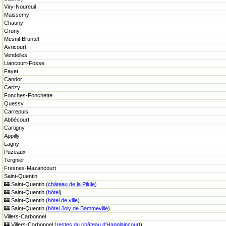
Viry-Noureuil
Maissemy
Chauny
Gruny
Mesnil-Bruntel
Avricourt
Vendelles
Liancourt-Fosse
Fayet
Candor
Cerizy
Fonches-Fonchette
Quessy
Carrepuis
Abbécourt
Cartigny
Appilly
Lagny
Puzeaux
Tergnier
Fresnes-Mazancourt
Saint-Quentin
🏰 Saint-Quentin (
château de la Pilule
)
🏰 Saint-Quentin (
hôtel
)
🏰 Saint-Quentin (
hôtel de ville
)
🏰 Saint-Quentin (
hôtel Joly de Bammeville
)
Villers-Carbonnel
🏰 Villers-Carbonnel (
restes du château d'Happlaincourt
)