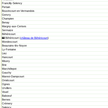
Francilly-Selency
Pertain
Bouvincourt-en-Vermandois
Genvry
Champien
Benay
Margny-aux-Cerises
Sermaize
Béhéricourt
🏰 Béhéricourt (
château de Béhéricourt
)
Mondescourt
Beaurains-lès-Noyon
Ly-Fontaine
Liez
Hancourt
Misery
Brie
Marchélepot
Gauchy
Marest-Dampcourt
Omiécourt
Ognes
Urvillers
Vouel
Baboeuf
Bernes
Crémery
Salency