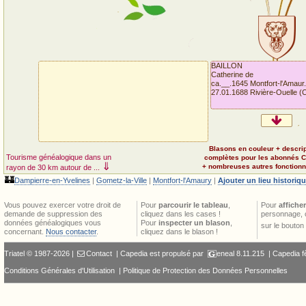
BAILLON
Catherine de
ca.__.1645 Montfort-l'Amaur.
27.01.1688 Rivière-Ouelle (
Blasons en couleur + descri
Tourisme généalogique dans un
complètes pour les abonnés 
⇓
+ nombreuses autres fonctionna
rayon de 30 km autour de ...
🏰
Dampierre-en-Yvelines
|
Gometz-la-Ville
|
Montfort-l'Amaury
|
Ajouter un lieu historiq
Vous pouvez exercer votre droit de
Pour
parcourir le tableau
,
Pour
afficher
demande de suppression des
cliquez dans les cases !
personnage, 
données généalogiques vous
Pour
inspecter un blason
,
sur le bouton
concernant.
Nous contacter
.
cliquez dans le blason !
Triatel © 1987-2026 |
Contact
| Capedia est propulsé par
eneal
8.11.215 |
Capedia f
Conditions Générales d'Utilisation
|
Politique de Protection des Données Personnelles