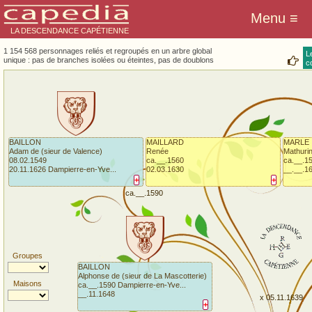
LA DESCENDANCE CAPÉTIENNE
1 154 568 personnages reliés et regroupés en un arbre global
L
unique : pas de branches isolées ou éteintes, pas de doublons
co
BAILLON
MAILLARD
MARLE
Adam de (sieur de Valence)
Renée
Mathuri
08.02.1549
ca.__.1560
ca.__.1
20.11.1626 Dampierre-en-Yve...
02.03.1630
__.__.1
+
+
ca.__.1590
Groupes
BAILLON
Alphonse de (sieur de La Mascotterie)
Maisons
ca.__.1590 Dampierre-en-Yve...
__.11.1648
x 05.11.1639
+