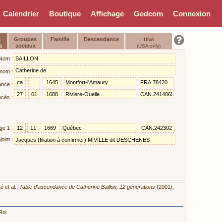
Calendrier
Boutique
Affichage
Gedcom
Connexion
s
Groupes
Famille
Descendance
DNA
s
sociaux
(USA only)
Nom :
nom :
ance :
cès :
ge 1 :
oint :
é et al.,
Table d'ascendance de Catherine Baillon, 12 générations
(2001),
Roi