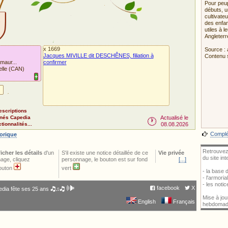
Pour peup
débuts, u
cultivate
des enfan
utiles à 
Angleterr
x 1669
Source : 
Jacques MIVILLE dit DESCHÊNES, filiation à
Contenu 
maur...
confirmer
elle (CAN)
+
Pour impor
escriptions
nnés Capedia
Actualisé le
🕐
ionnalités...
08.08.2026
Complét
torique
Retrouvez
ficher les détails
d'un
S'il existe une notice détaillée de ce
Vie privée
du site in
age, cliquez
personnage, le bouton est sur fond
[...]
bouton
vert
- la base
- l'armori
- les noti
🕪
facebook
X
dia fête ses 25 ans 🎝♫🎝
Mise à jou
English
Français
hebdomad