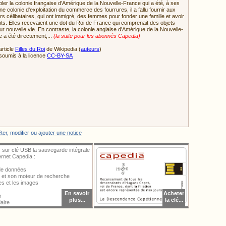
ler la colonie française d'Amérique de la Nouvelle-France qui a été, à ses
ne colonie d'exploitation du commerce des fourrures, il a fallu fournir aux
urs célibataires, qui ont immigré, des femmes pour fonder une famille et avoir
ts. Elles recevaient une dot du Roi de France qui comprenait des objets
leur nouvelle vie. En contraste, la colonie anglaise d'Amérique de la Nouvelle-
e a été directement,...
(la suite pour les abonnés Capedia)
article
Filles du Roi
de Wikipedia (
auteurs
)
soumis à la licence
CC-BY-SA
ter une image, vous devez vous identifier.
er, modifier ou ajouter une notice
 sur clé USB la sauvegarde intégrale
ternet Capedia :
 de données
al et son moteur de recherche
ces et les images
En savoir
Acheter
r
plus...
la clé...
aire