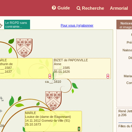
Guide
Recherche
Armorial
Le RGPD sans
Notice
Pour vous (re)abonner
contrainte...
et image
Pré
Naiss
Dé
ARLE
BIZET de PAPONVILLE
thurin de
Anne
.__.1587
__.__.1585
.__.1637
05.01.1626
+
+
Maria
ca.__.1610
Conj
René Jett
MARLE
p.206
Louise de (dame de Ragonnant)
14.11.1612 Gometz-la-Ville (91)
25.10.1673
639
Filles du 
+