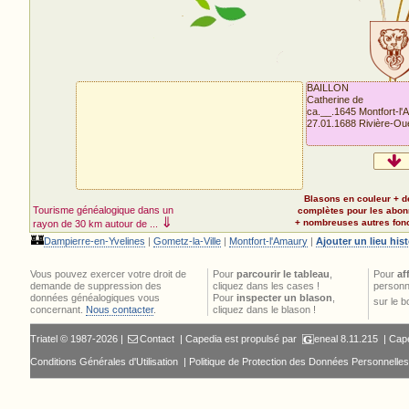
BAILLON
Catherine de
ca.__.1645 Montfort-l'A
27.01.1688 Rivière-Ou
Blasons en couleur + d
Tourisme généalogique dans un
complètes pour les abo
⇓
+ nombreuses autres fonct
rayon de 30 km autour de ...
🏰
Dampierre-en-Yvelines
|
Gometz-la-Ville
|
Montfort-l'Amaury
|
Ajouter un lieu his
Vous pouvez exercer votre droit de
Pour
parcourir le tableau
,
Pour
af
demande de suppression des
cliquez dans les cases !
personn
données généalogiques vous
Pour
inspecter un blason
,
sur le 
concernant.
Nous contacter
.
cliquez dans le blason !
Triatel © 1987-2026 |
Contact
| Capedia est propulsé par
eneal
8.11.215 |
Cape
Conditions Générales d'Utilisation
|
Politique de Protection des Données Personnelles