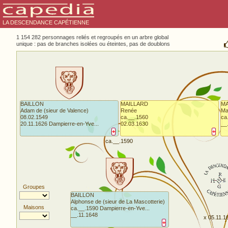
LA DESCENDANCE CAPÉTIENNE
1 154 282 personnages reliés et regroupés en un arbre global
unique : pas de branches isolées ou éteintes, pas de doublons
BAILLON
MAILLARD
M
Adam de (sieur de Valence)
Renée
Ma
08.02.1549
ca.__.1560
ca
20.11.1626 Dampierre-en-Yve...
02.03.1630
__
+
+
ca.__.1590
Groupes
BAILLON
Alphonse de (sieur de La Mascotterie)
Maisons
ca.__.1590 Dampierre-en-Yve...
__.11.1648
x 05.11.1
+