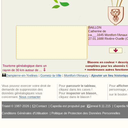
BAILLON
Catherine de
ca.__.1645 Montfort-l'Amaur.
27.01.1688 Rivière-Ouelle (
Blasons en couleur + descri
Tourisme généalogique dans un
complètes pour les abonnés 
⇓
+ nombreuses autres fonctionna
rayon de 30 km autour de ...
🏰
Dampierre-en-Yvelines
|
Gometz-la-Ville
|
Montfort-l'Amaury
|
Ajouter un lieu historiq
Vous pouvez exercer votre droit de
Pour
parcourir le tableau
,
Pour
afficher
demande de suppression des
cliquez dans les cases !
personnage, 
données généalogiques vous
Pour
inspecter un blason
,
sur le bouton
concernant.
Nous contacter
.
cliquez dans le blason !
Triatel © 1987-2026 |
Contact
| Capedia est propulsé par
eneal
8.11.215 |
Capedia f
Conditions Générales d'Utilisation
|
Politique de Protection des Données Personnelles