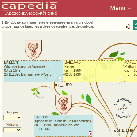
LA DESCENDANCE CAPÉTIENNE
1 154 280 personnages reliés et regroupés en un arbre global
L
unique : pas de branches isolées ou éteintes, pas de doublons
co
BAILLON
MAILLARD
MARLE
Adam de (sieur de Valence)
Renée
Mathuri
08.02.1549
ca.__.1560
ca.__.1
20.11.1626 Dampierre-en-Yve...
02.03.1630
__.__.1
+
+
ca.__.1590
Groupes
BAILLON
Alphonse de (sieur de La Mascotterie)
Maisons
ca.__.1590 Dampierre-en-Yve...
__.11.1648
x 05.11.1639
+