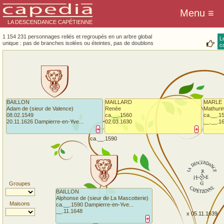
LA DESCENDANCE CAPÉTIENNE
1 154 231 personnages reliés et regroupés en un arbre global
L
unique : pas de branches isolées ou éteintes, pas de doublons
co
BAILLON
MAILLARD
MARLE
Adam de (sieur de Valence)
Renée
Mathuri
08.02.1549
ca.__.1560
ca.__.1
20.11.1626 Dampierre-en-Yve...
02.03.1630
__.__.1
+
+
ca.__.1590
Groupes
BAILLON
Alphonse de (sieur de La Mascotterie)
Maisons
ca.__.1590 Dampierre-en-Yve...
__.11.1648
x 05.11.1639
+