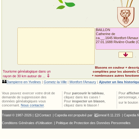
BAILLON
Catherine de
ca.__.1645 Montfort-l'Amaur.
27.01.1688 Rivière-Ouelle (
Blasons en couleur + descri
Tourisme généalogique dans un
complètes pour les abonnés 
⇓
+ nombreuses autres fonctionna
rayon de 30 km autour de ...
🏰
Dampierre-en-Yvelines
|
Gometz-la-Ville
|
Montfort-l'Amaury
|
Ajouter un lieu historiq
Vous pouvez exercer votre droit de
Pour
parcourir le tableau
,
Pour
afficher
demande de suppression des
cliquez dans les cases !
personnage, 
données généalogiques vous
Pour
inspecter un blason
,
sur le bouton
concernant.
Nous contacter
.
cliquez dans le blason !
Triatel © 1987-2026 |
Contact
| Capedia est propulsé par
eneal
8.11.215 |
Capedia f
Conditions Générales d'Utilisation
|
Politique de Protection des Données Personnelles