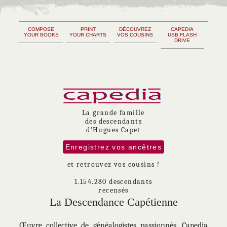
COMPOSE
PRINT
DÉCOUVREZ
CAPEDIA
YOUR BOOKS
YOUR CHARTS
VOS COUSINS
USB FLASH
DRIVE
La grande famille
des descendants
d'Hugues Capet
Enregistrez vos ancêtres
et retrouvez vos cousins !
1.154.280 descendants
recensés
La Descendance Capétienne
Œuvre collective de généalogistes passionnés, Capedia