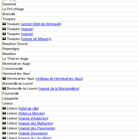
Danestal
Le Pré-d'Auge
Branville
Touques
🏰 Touques (
ancien hôtel de l'Amirauté
)
🏰 Touques (
manoir
)
🏰 Touques (
manoir
)
🏰 Touques (
manoir de Méautry
)
Beaufour-Druval
Repentigny
Beaufour
Le Theil-en-Auge
Montreuil-en-Auge
Cresseveuille
Hermival-les-Vaux
🏰 Hermival-les-Vaux (
château de Hermival-les-Vaux
)
Bonneville-la-Louvet
🏰 Bonneville-la-Louvet (
manoir de la Morsanglière
)
Fourneville
Léaupartie
Lisieux
🏰 Lisieux (
hôtel de ville
)
🏰 Lisieux (
hôtel Le Mercier
)
🏰 Lisieux (
manoir d'Aubichon
)
🏰 Lisieux (
manoir des Mathurins
)
🏰 Lisieux (
manoir des Pavements
)
🏰 Lisieux (
manoir Desmares
)
🏰 Lisieux (
manoir du Lieu-Binet
)