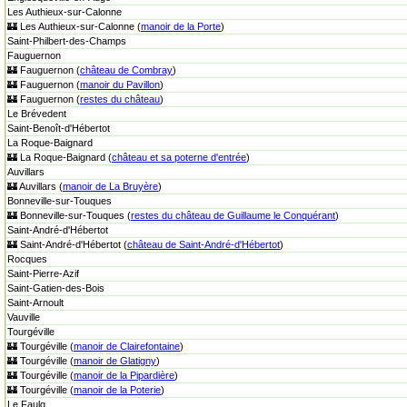
Les Authieux-sur-Calonne
🏰 Les Authieux-sur-Calonne (
manoir de la Porte
)
Saint-Philbert-des-Champs
Fauguernon
🏰 Fauguernon (
château de Combray
)
🏰 Fauguernon (
manoir du Pavillon
)
🏰 Fauguernon (
restes du château
)
Le Brévedent
Saint-Benoît-d'Hébertot
La Roque-Baignard
🏰 La Roque-Baignard (
château et sa poterne d'entrée
)
Auvillars
🏰 Auvillars (
manoir de La Bruyère
)
Bonneville-sur-Touques
🏰 Bonneville-sur-Touques (
restes du château de Guillaume le Conquérant
)
Saint-André-d'Hébertot
🏰 Saint-André-d'Hébertot (
château de Saint-André-d'Hébertot
)
Rocques
Saint-Pierre-Azif
Saint-Gatien-des-Bois
Saint-Arnoult
Vauville
Tourgéville
🏰 Tourgéville (
manoir de Clairefontaine
)
🏰 Tourgéville (
manoir de Glatigny
)
🏰 Tourgéville (
manoir de la Pipardière
)
🏰 Tourgéville (
manoir de la Poterie
)
Le Faulq