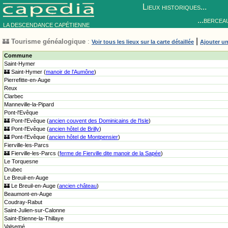
Lieux historiques...
...bercea
LA DESCENDANCE CAPÉTIENNE
|
🏰
Tourisme généalogique
:
Voir tous les lieux sur la carte détaillée
Ajouter un
Commune
Saint-Hymer
🏰 Saint-Hymer (
manoir de l'Aumône
)
Pierrefitte-en-Auge
Reux
Clarbec
Manneville-la-Pipard
Pont-l'Evêque
🏰 Pont-l'Evêque (
ancien couvent des Dominicains de l'Isle
)
🏰 Pont-l'Evêque (
ancien hôtel de Brilly
)
🏰 Pont-l'Evêque (
ancien hôtel de Montpensier
)
Fierville-les-Parcs
🏰 Fierville-les-Parcs (
ferme de Fierville dite manoir de la Sapée
)
Le Torquesne
Drubec
Le Breuil-en-Auge
🏰 Le Breuil-en-Auge (
ancien château
)
Beaumont-en-Auge
Coudray-Rabut
Saint-Julien-sur-Calonne
Saint-Etienne-la-Thillaye
Valsemé