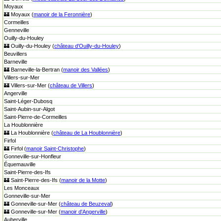
Moyaux
🏰 Moyaux (
manoir de la Feronnière
)
Cormeilles
Genneville
Ouilly-du-Houley
🏰 Ouilly-du-Houley (
château d'Ouilly-du-Houley
)
Beuvillers
Barneville
🏰 Barneville-la-Bertran (
manoir des Vallées
)
Villers-sur-Mer
🏰 Villers-sur-Mer (
château de Villers
)
Angerville
Saint-Léger-Dubosq
Saint-Aubin-sur-Algot
Saint-Pierre-de-Cormeilles
La Houblonnière
🏰 La Houblonnière (
château de La Houblonnière
)
Firfol
🏰 Firfol (
manoir Saint-Christophe
)
Gonneville-sur-Honfleur
Équemauville
Saint-Pierre-des-Ifs
🏰 Saint-Pierre-des-Ifs (
manoir de la Motte
)
Les Monceaux
Gonneville-sur-Mer
🏰 Gonneville-sur-Mer (
château de Beuzeval
)
🏰 Gonneville-sur-Mer (
manoir d'Angerville
)
Auberville