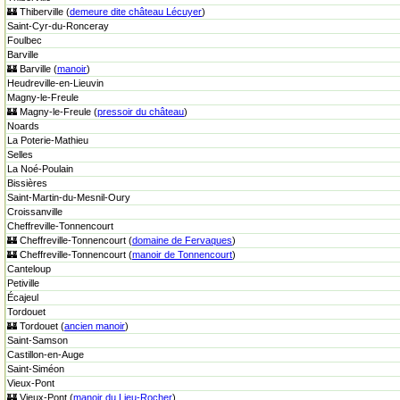
🏰 Thiberville (
demeure dite château Lécuyer
)
Saint-Cyr-du-Ronceray
Foulbec
Barville
🏰 Barville (
manoir
)
Heudreville-en-Lieuvin
Magny-le-Freule
🏰 Magny-le-Freule (
pressoir du château
)
Noards
La Poterie-Mathieu
Selles
La Noé-Poulain
Bissières
Saint-Martin-du-Mesnil-Oury
Croissanville
Cheffreville-Tonnencourt
🏰 Cheffreville-Tonnencourt (
domaine de Fervaques
)
🏰 Cheffreville-Tonnencourt (
manoir de Tonnencourt
)
Canteloup
Petiville
Écajeul
Tordouet
🏰 Tordouet (
ancien manoir
)
Saint-Samson
Castillon-en-Auge
Saint-Siméon
Vieux-Pont
🏰 Vieux-Pont (
manoir du Lieu-Rocher
)