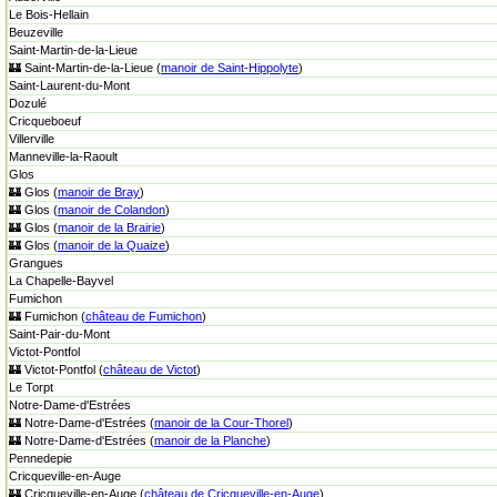
Le Bois-Hellain
Beuzeville
Saint-Martin-de-la-Lieue
🏰 Saint-Martin-de-la-Lieue (
manoir de Saint-Hippolyte
)
Saint-Laurent-du-Mont
Dozulé
Cricqueboeuf
Villerville
Manneville-la-Raoult
Glos
🏰 Glos (
manoir de Bray
)
🏰 Glos (
manoir de Colandon
)
🏰 Glos (
manoir de la Brairie
)
🏰 Glos (
manoir de la Quaize
)
Grangues
La Chapelle-Bayvel
Fumichon
🏰 Fumichon (
château de Fumichon
)
Saint-Pair-du-Mont
Victot-Pontfol
🏰 Victot-Pontfol (
château de Victot
)
Le Torpt
Notre-Dame-d'Estrées
🏰 Notre-Dame-d'Estrées (
manoir de la Cour-Thorel
)
🏰 Notre-Dame-d'Estrées (
manoir de la Planche
)
Pennedepie
Cricqueville-en-Auge
🏰 Cricqueville-en-Auge (
château de Cricqueville-en-Auge
)