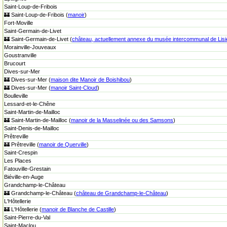
Saint-Loup-de-Fribois
🏰 Saint-Loup-de-Fribois (
manoir
)
Fort-Moville
Saint-Germain-de-Livet
🏰 Saint-Germain-de-Livet (
château, actuellement annexe du musée intercommunal de Lis
Morainville-Jouveaux
Goustranville
Brucourt
Dives-sur-Mer
🏰 Dives-sur-Mer (
maison dite Manoir de Boishibou
)
🏰 Dives-sur-Mer (
manoir Saint-Cloud
)
Boulleville
Lessard-et-le-Chêne
Saint-Martin-de-Mailloc
🏰 Saint-Martin-de-Mailloc (
manoir de la Masselinée ou des Samsons
)
Saint-Denis-de-Mailloc
Prêtreville
🏰 Prêtreville (
manoir de Querville
)
Saint-Crespin
Les Places
Fatouville-Grestain
Biéville-en-Auge
Grandchamp-le-Château
🏰 Grandchamp-le-Château (
château de Grandchamp-le-Château
)
L'Hôtellerie
🏰 L'Hôtellerie (
manoir de Blanche de Castille
)
Saint-Pierre-du-Val
Saint-Maclou