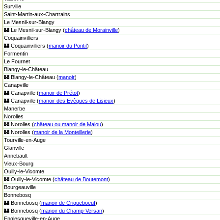
Surville
Saint-Martin-aux-Chartrains
Le Mesnil-sur-Blangy
🏰 Le Mesnil-sur-Blangy (
château de Morainville
)
Coquainvilliers
🏰 Coquainvilliers (
manoir du Pontif
)
Formentin
Le Fournet
Blangy-le-Château
🏰 Blangy-le-Château (
manoir
)
Canapville
🏰 Canapville (
manoir de Prétot
)
🏰 Canapville (
manoir des Evêques de Lisieux
)
Manerbe
Norolles
🏰 Norolles (
château ou manoir de Malou
)
🏰 Norolles (
manoir de la Monteillerie
)
Tourville-en-Auge
Glanville
Annebault
Vieux-Bourg
Ouilly-le-Vicomte
🏰 Ouilly-le-Vicomte (
château de Boutemont
)
Bourgeauville
Bonnebosq
🏰 Bonnebosq (
manoir de Criqueboeuf
)
🏰 Bonnebosq (
manoir du Champ-Versan
)
Englesqueville-en-Auge