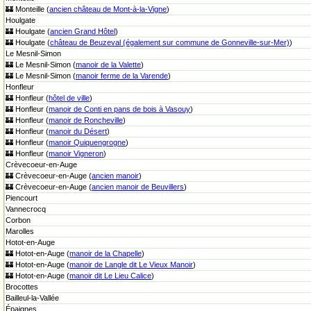
🏰 Monteille (
ancien château de Mont-à-la-Vigne
)
Houlgate
🏰 Houlgate (
ancien Grand Hôtel
)
🏰 Houlgate (
château de Beuzeval (également sur commune de Gonneville-sur-Mer)
)
Le Mesnil-Simon
🏰 Le Mesnil-Simon (
manoir de la Valette
)
🏰 Le Mesnil-Simon (
manoir ferme de la Varende
)
Honfleur
🏰 Honfleur (
hôtel de ville
)
🏰 Honfleur (
manoir de Conti en pans de bois à Vasouy
)
🏰 Honfleur (
manoir de Roncheville
)
🏰 Honfleur (
manoir du Désert
)
🏰 Honfleur (
manoir Quiquengrogne
)
🏰 Honfleur (
manoir Vigneron
)
Crèvecoeur-en-Auge
🏰 Crèvecoeur-en-Auge (
ancien manoir
)
🏰 Crèvecoeur-en-Auge (
ancien manoir de Beuvillers
)
Piencourt
Vannecrocq
Corbon
Marolles
Hotot-en-Auge
🏰 Hotot-en-Auge (
manoir de la Chapelle
)
🏰 Hotot-en-Auge (
manoir de Langle dit Le Vieux Manoir
)
🏰 Hotot-en-Auge (
manoir dit Le Lieu Calice
)
Brocottes
Bailleul-la-Vallée
Épaignes