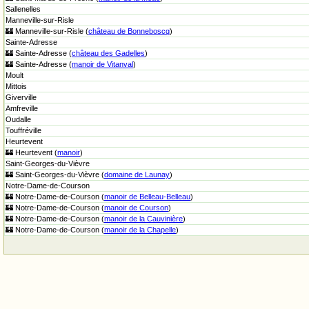
Sallenelles
Manneville-sur-Risle
🏰 Manneville-sur-Risle (
château de Bonneboscq
)
Sainte-Adresse
🏰 Sainte-Adresse (
château des Gadelles
)
🏰 Sainte-Adresse (
manoir de Vitanval
)
Moult
Mittois
Giverville
Amfreville
Oudalle
Touffréville
Heurtevent
🏰 Heurtevent (
manoir
)
Saint-Georges-du-Vièvre
🏰 Saint-Georges-du-Vièvre (
domaine de Launay
)
Notre-Dame-de-Courson
🏰 Notre-Dame-de-Courson (
manoir de Belleau-Belleau
)
🏰 Notre-Dame-de-Courson (
manoir de Courson
)
🏰 Notre-Dame-de-Courson (
manoir de la Cauvinière
)
🏰 Notre-Dame-de-Courson (
manoir de la Chapelle
)