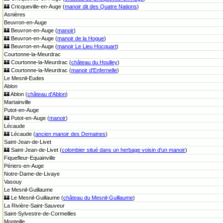
🏰 Cricqueville-en-Auge (
manoir dit des Quatre Nations
)
Asnières
Beuvron-en-Auge
🏰 Beuvron-en-Auge (
manoir
)
🏰 Beuvron-en-Auge (
manoir de la Hogue
)
🏰 Beuvron-en-Auge (
manoir Le Lieu Hocquart
)
Courtonne-la-Meurdrac
🏰 Courtonne-la-Meurdrac (
château du Houlley
)
🏰 Courtonne-la-Meurdrac (
manoir d'Enfernelle
)
Le Mesnil-Eudes
Ablon
🏰 Ablon (
château d'Ablon
)
Martainville
Putot-en-Auge
🏰 Putot-en-Auge (
manoir
)
Lécaude
🏰 Lécaude (
ancien manoir des Demaines
)
Saint-Jean-de-Livet
🏰 Saint-Jean-de-Livet (
colombier situé dans un herbage voisin d'un manoir
)
Fiquefleur-Equainville
Périers-en-Auge
Notre-Dame-de-Livaye
Vasouy
Le Mesnil-Guillaume
🏰 Le Mesnil-Guillaume (
château du Mesnil-Guillaume
)
La Rivière-Saint-Sauveur
Saint-Sylvestre-de-Cormeilles
Monteille