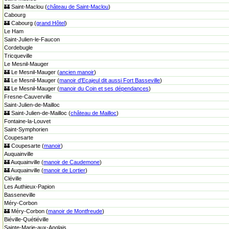
🏰 Saint-Maclou (
château de Saint-Maclou
)
Cabourg
🏰 Cabourg (
grand Hôtel
)
Le Ham
Saint-Julien-le-Faucon
Cordebugle
Tricqueville
Le Mesnil-Mauger
🏰 Le Mesnil-Mauger (
ancien manoir
)
🏰 Le Mesnil-Mauger (
manoir d'Ecajeul dit aussi Fort Basseville
)
🏰 Le Mesnil-Mauger (
manoir du Coin et ses dépendances
)
Fresne-Cauverville
Saint-Julien-de-Mailloc
🏰 Saint-Julien-de-Mailloc (
château de Mailloc
)
Fontaine-la-Louvet
Saint-Symphorien
Coupesarte
🏰 Coupesarte (
manoir
)
Auquainville
🏰 Auquainville (
manoir de Caudemone
)
🏰 Auquainville (
manoir de Lortier
)
Cléville
Les Authieux-Papion
Basseneville
Méry-Corbon
🏰 Méry-Corbon (
manoir de Montfreude
)
Biéville-Quétiéville
Sainte-Marie-aux-Anglais