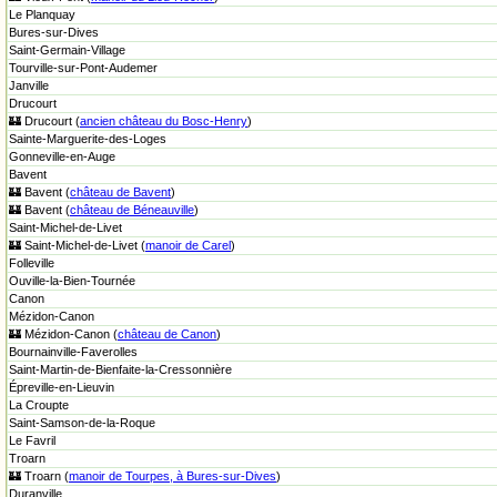
Le Planquay
Bures-sur-Dives
Saint-Germain-Village
Tourville-sur-Pont-Audemer
Janville
Drucourt
🏰 Drucourt (
ancien château du Bosc-Henry
)
Sainte-Marguerite-des-Loges
Gonneville-en-Auge
Bavent
🏰 Bavent (
château de Bavent
)
🏰 Bavent (
château de Béneauville
)
Saint-Michel-de-Livet
🏰 Saint-Michel-de-Livet (
manoir de Carel
)
Folleville
Ouville-la-Bien-Tournée
Canon
Mézidon-Canon
🏰 Mézidon-Canon (
château de Canon
)
Bournainville-Faverolles
Saint-Martin-de-Bienfaite-la-Cressonnière
Épreville-en-Lieuvin
La Croupte
Saint-Samson-de-la-Roque
Le Favril
Troarn
🏰 Troarn (
manoir de Tourpes, à Bures-sur-Dives
)
Duranville