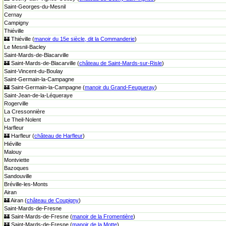
Saint-Georges-du-Mesnil
Cernay
Campigny
Thiéville
🏰 Thiéville (
manoir du 15e siècle, dit la Commanderie
)
Le Mesnil-Bacley
Saint-Mards-de-Blacarville
🏰 Saint-Mards-de-Blacarville (
château de Saint-Mards-sur-Risle
)
Saint-Vincent-du-Boulay
Saint-Germain-la-Campagne
🏰 Saint-Germain-la-Campagne (
manoir du Grand-Feugueray
)
Saint-Jean-de-la-Léqueraye
Rogerville
La Cressonnière
Le Theil-Nolent
Harfleur
🏰 Harfleur (
château de Harfleur
)
Hiéville
Malouy
Montviette
Bazoques
Sandouville
Bréville-les-Monts
Airan
🏰 Airan (
château de Coupigny
)
Saint-Mards-de-Fresne
🏰 Saint-Mards-de-Fresne (
manoir de la Fromentière
)
🏰 Saint-Mards-de-Fresne (
manoir de la Motte
)