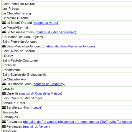
Saint-Pierre-de-Mailloc
Les Préaux
La Chapelle-Hareng
Le Mesnil-Durand
🏰 Le Mesnil-Durand (
manoir du Verger
)
Le Mesnil-Germain
🏰 Le Mesnil-Germain (
château du Mesnil-Germain
)
Courtonne-les-Deux-Eglises
Saint-Pierre-du-Jonquet
🏰 Saint-Pierre-du-Jonquet (
château de Saint-Pierre-du-Jonquet
)
Saint-Aubin-de-Scellon
Lieurey
Saint-Paul-de-Courtonne
Conteville
Robehomme
Saint-Sulpice-de-Graimbouville
La Chapelle-Yvon
🏰 La Chapelle-Yvon (
château de Besneray
)
Varaville
🏰 Varaville (
manoir dit Cour de la Maison
)
Saint-Ouen-du-Mesnil-Oger
Berville-sur-Mer
🏰 Berville-sur-Mer (
manoir
)
Toutainville
Fervaques
🏰 Fervaques (
domaine de Fervaques (également sur commune de Cheffreville-Tonnencou
🏰 Fervaques (
manoir du Verger
)
Thiberville