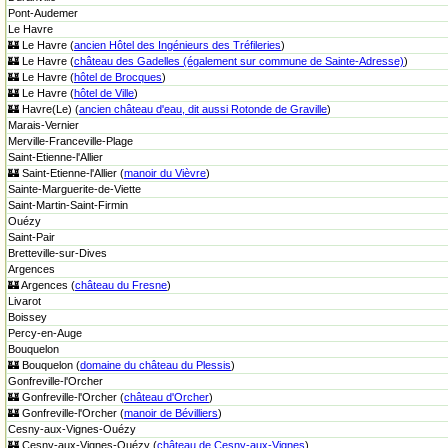
Pont-Audemer
Le Havre
🏰 Le Havre (
ancien Hôtel des Ingénieurs des Tréfileries
)
🏰 Le Havre (
château des Gadelles (également sur commune de Sainte-Adresse)
)
🏰 Le Havre (
hôtel de Brocques
)
🏰 Le Havre (
hôtel de Ville
)
🏰 Havre(Le) (
ancien château d'eau, dit aussi Rotonde de Graville
)
Marais-Vernier
Merville-Franceville-Plage
Saint-Etienne-l'Allier
🏰 Saint-Etienne-l'Allier (
manoir du Vièvre
)
Sainte-Marguerite-de-Viette
Saint-Martin-Saint-Firmin
Ouézy
Saint-Pair
Bretteville-sur-Dives
Argences
🏰 Argences (
château du Fresne
)
Livarot
Boissey
Percy-en-Auge
Bouquelon
🏰 Bouquelon (
domaine du château du Plessis
)
Gonfreville-l'Orcher
🏰 Gonfreville-l'Orcher (
château d'Orcher
)
🏰 Gonfreville-l'Orcher (
manoir de Bévilliers
)
Cesny-aux-Vignes-Ouézy
🏰 Cesny-aux-Vignes-Ouézy (
château de Cesny-aux-Vignes
)