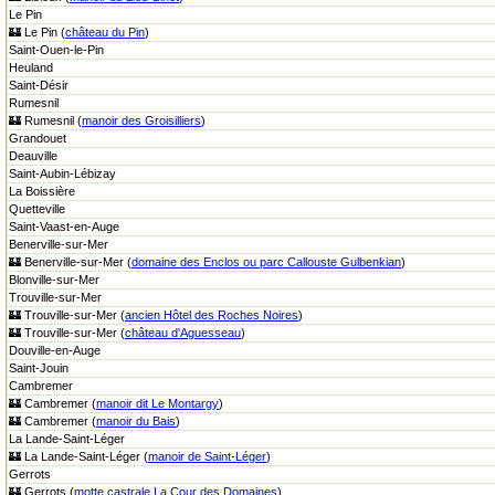
Le Pin
🏰 Le Pin (
château du Pin
)
Saint-Ouen-le-Pin
Heuland
Saint-Désir
Rumesnil
🏰 Rumesnil (
manoir des Groisilliers
)
Grandouet
Deauville
Saint-Aubin-Lébizay
La Boissière
Quetteville
Saint-Vaast-en-Auge
Benerville-sur-Mer
🏰 Benerville-sur-Mer (
domaine des Enclos ou parc Callouste Gulbenkian
)
Blonville-sur-Mer
Trouville-sur-Mer
🏰 Trouville-sur-Mer (
ancien Hôtel des Roches Noires
)
🏰 Trouville-sur-Mer (
château d'Aguesseau
)
Douville-en-Auge
Saint-Jouin
Cambremer
🏰 Cambremer (
manoir dit Le Montargy
)
🏰 Cambremer (
manoir du Bais
)
La Lande-Saint-Léger
🏰 La Lande-Saint-Léger (
manoir de Saint-Léger
)
Gerrots
🏰 Gerrots (
motte castrale La Cour des Domaines
)