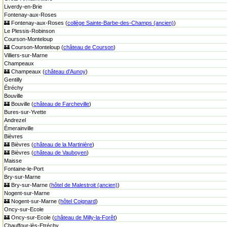
Liverdy-en-Brie
Fontenay-aux-Roses
🏰 Fontenay-aux-Roses (
collège Sainte-Barbe-des-Champs (ancien)
)
Le Plessis-Robinson
Courson-Monteloup
🏰 Courson-Monteloup (
château de Courson
)
Villiers-sur-Marne
Champeaux
🏰 Champeaux (
château d'Aunoy
)
Gentilly
Étréchy
Bouville
🏰 Bouville (
château de Farcheville
)
Bures-sur-Yvette
Andrezel
Émerainville
Bièvres
🏰 Bièvres (
château de la Martinière
)
🏰 Bièvres (
château de Vauboyen
)
Maisse
Fontaine-le-Port
Bry-sur-Marne
🏰 Bry-sur-Marne (
hôtel de Malestroit (ancien)
)
Nogent-sur-Marne
🏰 Nogent-sur-Marne (
hôtel Coignard
)
Oncy-sur-Ecole
🏰 Oncy-sur-Ecole (
château de Milly-la-Forêt
)
Chauffour-lès-Etréchy