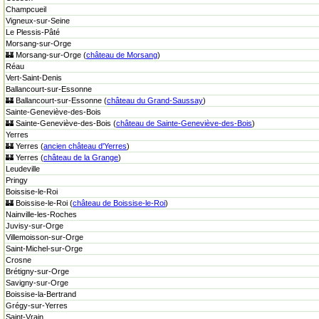
Champcueil
Vigneux-sur-Seine
Le Plessis-Pâté
Morsang-sur-Orge
🏰 Morsang-sur-Orge (
château de Morsang
)
Réau
Vert-Saint-Denis
Ballancourt-sur-Essonne
🏰 Ballancourt-sur-Essonne (
château du Grand-Saussay
)
Sainte-Geneviève-des-Bois
🏰 Sainte-Geneviève-des-Bois (
château de Sainte-Geneviève-des-Bois
)
Yerres
🏰 Yerres (
ancien château d'Yerres
)
🏰 Yerres (
château de la Grange
)
Leudeville
Pringy
Boissise-le-Roi
🏰 Boissise-le-Roi (
château de Boissise-le-Roi
)
Nainville-les-Roches
Juvisy-sur-Orge
Villemoisson-sur-Orge
Saint-Michel-sur-Orge
Crosne
Brétigny-sur-Orge
Savigny-sur-Orge
Boissise-la-Bertrand
Grégy-sur-Yerres
Saint-Vrain