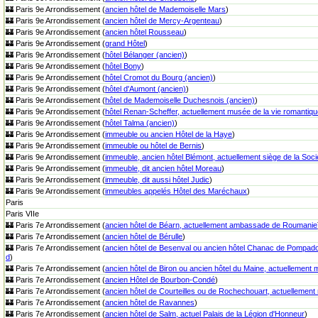
🏰 Paris 9e Arrondissement (
ancien hôtel de Mademoiselle Mars
)
🏰 Paris 9e Arrondissement (
ancien hôtel de Mercy-Argenteau
)
🏰 Paris 9e Arrondissement (
ancien hôtel Rousseau
)
🏰 Paris 9e Arrondissement (
grand Hôtel
)
🏰 Paris 9e Arrondissement (
hôtel Bélanger (ancien)
)
🏰 Paris 9e Arrondissement (
hôtel Bony
)
🏰 Paris 9e Arrondissement (
hôtel Cromot du Bourg (ancien)
)
🏰 Paris 9e Arrondissement (
hôtel d'Aumont (ancien)
)
🏰 Paris 9e Arrondissement (
hôtel de Mademoiselle Duchesnois (ancien)
)
🏰 Paris 9e Arrondissement (
hôtel Renan-Scheffer, actuellement musée de la vie romantiqu
🏰 Paris 9e Arrondissement (
hôtel Talma (ancien)
)
🏰 Paris 9e Arrondissement (
immeuble ou ancien Hôtel de la Haye
)
🏰 Paris 9e Arrondissement (
immeuble ou hôtel de Bernis
)
🏰 Paris 9e Arrondissement (
immeuble, ancien hôtel Blémont, actuellement siège de la Soc
🏰 Paris 9e Arrondissement (
immeuble, dit ancien hôtel Moreau
)
🏰 Paris 9e Arrondissement (
immeuble, dit aussi hôtel Judic
)
🏰 Paris 9e Arrondissement (
immeubles appelés Hôtel des Maréchaux
)
Paris
Paris VIIe
🏰 Paris 7e Arrondissement (
ancien hôtel de Béarn, actuellement ambassade de Roumanie
🏰 Paris 7e Arrondissement (
ancien hôtel de Bérulle
)
🏰 Paris 7e Arrondissement (
ancien hôtel de Besenval ou ancien hôtel Chanac de Pompado
d
)
🏰 Paris 7e Arrondissement (
ancien hôtel de Biron ou ancien hôtel du Maine, actuellement
🏰 Paris 7e Arrondissement (
ancien Hôtel de Bourbon-Condé
)
🏰 Paris 7e Arrondissement (
ancien hôtel de Courteilles ou de Rochechouart, actuellement m
🏰 Paris 7e Arrondissement (
ancien hôtel de Ravannes
)
🏰 Paris 7e Arrondissement (
ancien hôtel de Salm, actuel Palais de la Légion d'Honneur
)