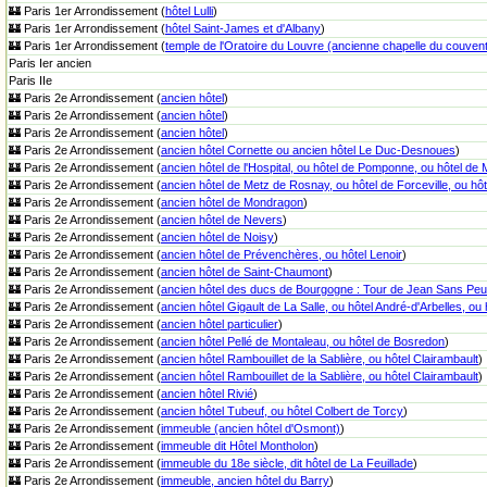
🏰 Paris 1er Arrondissement (
hôtel Lulli
)
🏰 Paris 1er Arrondissement (
hôtel Saint-James et d'Albany
)
🏰 Paris 1er Arrondissement (
temple de l'Oratoire du Louvre (ancienne chapelle du couvent 
Paris Ier ancien
Paris IIe
🏰 Paris 2e Arrondissement (
ancien hôtel
)
🏰 Paris 2e Arrondissement (
ancien hôtel
)
🏰 Paris 2e Arrondissement (
ancien hôtel
)
🏰 Paris 2e Arrondissement (
ancien hôtel Cornette ou ancien hôtel Le Duc-Desnoues
)
🏰 Paris 2e Arrondissement (
ancien hôtel de l'Hospital, ou hôtel de Pomponne, ou hôtel de
🏰 Paris 2e Arrondissement (
ancien hôtel de Metz de Rosnay, ou hôtel de Forceville, ou hôte
🏰 Paris 2e Arrondissement (
ancien hôtel de Mondragon
)
🏰 Paris 2e Arrondissement (
ancien hôtel de Nevers
)
🏰 Paris 2e Arrondissement (
ancien hôtel de Noisy
)
🏰 Paris 2e Arrondissement (
ancien hôtel de Prévenchères, ou hôtel Lenoir
)
🏰 Paris 2e Arrondissement (
ancien hôtel de Saint-Chaumont
)
🏰 Paris 2e Arrondissement (
ancien hôtel des ducs de Bourgogne : Tour de Jean Sans Peu
🏰 Paris 2e Arrondissement (
ancien hôtel Gigault de La Salle, ou hôtel André-d'Arbelles, ou hô
🏰 Paris 2e Arrondissement (
ancien hôtel particulier
)
🏰 Paris 2e Arrondissement (
ancien hôtel Pellé de Montaleau, ou hôtel de Bosredon
)
🏰 Paris 2e Arrondissement (
ancien hôtel Rambouillet de la Sablière, ou hôtel Clairambault
)
🏰 Paris 2e Arrondissement (
ancien hôtel Rambouillet de la Sablière, ou hôtel Clairambault
)
🏰 Paris 2e Arrondissement (
ancien hôtel Rivié
)
🏰 Paris 2e Arrondissement (
ancien hôtel Tubeuf, ou hôtel Colbert de Torcy
)
🏰 Paris 2e Arrondissement (
immeuble (ancien hôtel d'Osmont)
)
🏰 Paris 2e Arrondissement (
immeuble dit Hôtel Montholon
)
🏰 Paris 2e Arrondissement (
immeuble du 18e siècle, dit hôtel de La Feuillade
)
🏰 Paris 2e Arrondissement (
immeuble, ancien hôtel du Barry
)