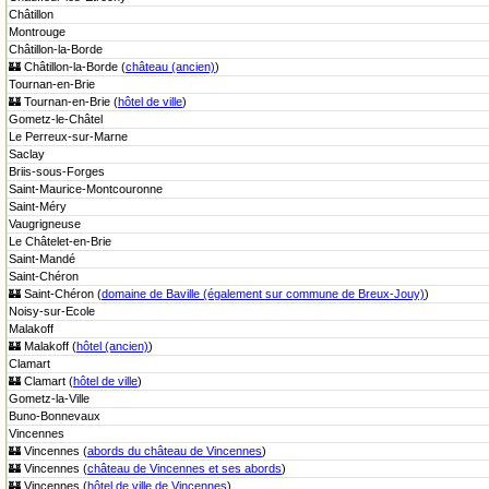
Châtillon
Montrouge
Châtillon-la-Borde
🏰 Châtillon-la-Borde (
château (ancien)
)
Tournan-en-Brie
🏰 Tournan-en-Brie (
hôtel de ville
)
Gometz-le-Châtel
Le Perreux-sur-Marne
Saclay
Briis-sous-Forges
Saint-Maurice-Montcouronne
Saint-Méry
Vaugrigneuse
Le Châtelet-en-Brie
Saint-Mandé
Saint-Chéron
🏰 Saint-Chéron (
domaine de Baville (également sur commune de Breux-Jouy)
)
Noisy-sur-Ecole
Malakoff
🏰 Malakoff (
hôtel (ancien)
)
Clamart
🏰 Clamart (
hôtel de ville
)
Gometz-la-Ville
Buno-Bonnevaux
Vincennes
🏰 Vincennes (
abords du château de Vincennes
)
🏰 Vincennes (
château de Vincennes et ses abords
)
🏰 Vincennes (
hôtel de ville de Vincennes
)