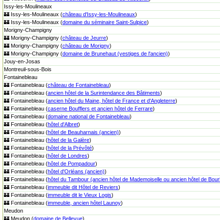
Issy-les-Moulineaux
🏰 Issy-les-Moulineaux (
château d'Issy-les-Moulineaux
)
🏰 Issy-les-Moulineaux (
domaine du séminaire Saint-Sulpice
)
Morigny-Champigny
🏰 Morigny-Champigny (
château de Jeurre
)
🏰 Morigny-Champigny (
château de Morigny
)
🏰 Morigny-Champigny (
domaine de Brunehaut (vestiges de l'ancien)
)
Jouy-en-Josas
Montreuil-sous-Bois
Fontainebleau
🏰 Fontainebleau (
château de Fontainebleau
)
🏰 Fontainebleau (
ancien hôtel de la Surintendance des Bâtiments
)
🏰 Fontainebleau (
ancien hôtel du Maine, hôtel de France et d'Angleterre
)
🏰 Fontainebleau (
caserne Boufflers et ancien hôtel de Ferrare
)
🏰 Fontainebleau (
domaine national de Fontainebleau
)
🏰 Fontainebleau (
hôtel d'Albret
)
🏰 Fontainebleau (
hôtel de Beauharnais (ancien)
)
🏰 Fontainebleau (
hôtel de la Galère
)
🏰 Fontainebleau (
hôtel de la Prévôté
)
🏰 Fontainebleau (
hôtel de Londres
)
🏰 Fontainebleau (
hôtel de Pompadour
)
🏰 Fontainebleau (
hôtel d'Orléans (ancien)
)
🏰 Fontainebleau (
hôtel du Tambour (ancien hôtel de Mademoiselle ou ancien hôtel de Bo
🏰 Fontainebleau (
immeuble dit Hôtel de Reviers
)
🏰 Fontainebleau (
immeuble dit le Vieux Logis
)
🏰 Fontainebleau (
immeuble, ancien hôtel Launoy
)
Meudon
🏰 Meudon (
domaine de Bellevue
)