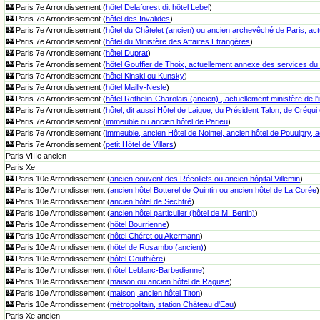
🏰 Paris 7e Arrondissement (
hôtel Delaforest dit hôtel Lebel
)
🏰 Paris 7e Arrondissement (
hôtel des Invalides
)
🏰 Paris 7e Arrondissement (
hôtel du Châtelet (ancien) ou ancien archevêché de Paris, actu
🏰 Paris 7e Arrondissement (
hôtel du Ministère des Affaires Etrangères
)
🏰 Paris 7e Arrondissement (
hôtel Duprat
)
🏰 Paris 7e Arrondissement (
hôtel Gouffier de Thoix, actuellement annexe des services du 
🏰 Paris 7e Arrondissement (
hôtel Kinski ou Kunsky
)
🏰 Paris 7e Arrondissement (
hôtel Mailly-Nesle
)
🏰 Paris 7e Arrondissement (
hôtel Rothelin-Charolais (ancien) , actuellement ministère de l'
🏰 Paris 7e Arrondissement (
hôtel, dit aussi Hôtel de Laigue, du Président Talon, de Créqu
🏰 Paris 7e Arrondissement (
immeuble ou ancien hôtel de Parieu
)
🏰 Paris 7e Arrondissement (
immeuble, ancien Hôtel de Nointel, ancien hôtel de Pouulpry, 
🏰 Paris 7e Arrondissement (
petit Hôtel de Villars
)
Paris VIIIe ancien
Paris Xe
🏰 Paris 10e Arrondissement (
ancien couvent des Récollets ou ancien hôpital Villemin
)
🏰 Paris 10e Arrondissement (
ancien hôtel Botterel de Quintin ou ancien hôtel de La Corée
)
🏰 Paris 10e Arrondissement (
ancien hôtel de Sechtré
)
🏰 Paris 10e Arrondissement (
ancien hôtel particulier (hôtel de M. Bertin)
)
🏰 Paris 10e Arrondissement (
hôtel Bourrienne
)
🏰 Paris 10e Arrondissement (
hôtel Chéret ou Akermann
)
🏰 Paris 10e Arrondissement (
hôtel de Rosambo (ancien)
)
🏰 Paris 10e Arrondissement (
hôtel Gouthière
)
🏰 Paris 10e Arrondissement (
hôtel Leblanc-Barbedienne
)
🏰 Paris 10e Arrondissement (
maison ou ancien hôtel de Raguse
)
🏰 Paris 10e Arrondissement (
maison, ancien hôtel Titon
)
🏰 Paris 10e Arrondissement (
métropolitain, station Château d'Eau
)
Paris Xe ancien