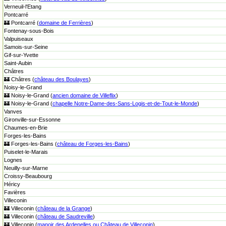
Verneuil-l'Etang
Pontcarré
🏰 Pontcarré (
domaine de Ferrières
)
Fontenay-sous-Bois
Valpuiseaux
Samois-sur-Seine
Gif-sur-Yvette
Saint-Aubin
Châtres
🏰 Châtres (
château des Boulayes
)
Noisy-le-Grand
🏰 Noisy-le-Grand (
ancien domaine de Villeflix
)
🏰 Noisy-le-Grand (
chapelle Notre-Dame-des-Sans-Logis-et-de-Tout-le-Monde
)
Vanves
Gironville-sur-Essonne
Chaumes-en-Brie
Forges-les-Bains
🏰 Forges-les-Bains (
château de Forges-les-Bains
)
Puiselet-le-Marais
Lognes
Neuilly-sur-Marne
Croissy-Beaubourg
Héricy
Favières
Villeconin
🏰 Villeconin (
château de la Grange
)
🏰 Villeconin (
château de Saudreville
)
🏰 Villeconin (
manoir des Ardenelles ou Château de Villeconin
)