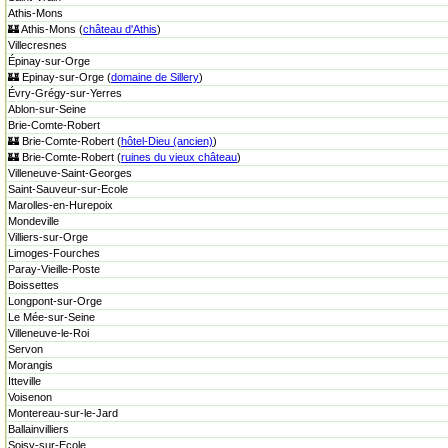
Athis-Mons
🏰 Athis-Mons (
château d'Athis
)
Villecresnes
Épinay-sur-Orge
🏰 Epinay-sur-Orge (
domaine de Sillery
)
Évry-Grégy-sur-Yerres
Ablon-sur-Seine
Brie-Comte-Robert
🏰 Brie-Comte-Robert (
hôtel-Dieu (ancien)
)
🏰 Brie-Comte-Robert (
ruines du vieux château
)
Villeneuve-Saint-Georges
Saint-Sauveur-sur-Ecole
Marolles-en-Hurepoix
Mondeville
Villiers-sur-Orge
Limoges-Fourches
Paray-Vieille-Poste
Boissettes
Longpont-sur-Orge
Le Mée-sur-Seine
Villeneuve-le-Roi
Servon
Morangis
Itteville
Voisenon
Montereau-sur-le-Jard
Ballainvilliers
Soisy-sur-Ecole