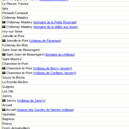
Le Plessis-Trévise
Igny
Pontault-Combault
Châtenay-Malabry
🏰 Châtenay-Malabry (
domaine de la Petite Roseraie
)
🏰 Châtenay-Malabry (
domaine de la Vallée aux loups
)
Ivry-sur-Seine
Joinville-le-Pont
🏰 Joinville-le-Pont (
chateau de Parangon
)
Fontenay-lès-Briis
Saint-Jean-de-Beauregard
🏰 Saint-Jean-de-Beauregard (
domaine du château
)
Saint-Maurice
Charenton-le-Pont
🏰 Charenton-le-Pont (
château de Bercy (ancien)
)
🏰 Charenton-le-Pont (
château de Conflans (ancien)
)
Souzy-la-Briche
Le Kremlin-Bicêtre
Guignes
Les Ulis
Janvry
🏰 Janvry (
château de Janvry
)
Arcueil
🏰 Arcueil (
maison des Gardes de l'ancien château
)
Vauhallan
Bagneux
Roissy
Gretz-Armainvilliers