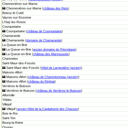
Chennevières-sur-Marne
🏰 Chennevières-sur-Marne (
château des Rets
)
Boissy-le-Cutté
Vayres-sur-Essonne
L'Haÿ-les-Roses
Courquetaine
🏰 Courquetaine (
château de Courquetaine
)
Chamarande
🏰 Chamarande (
domaine de Chamarande
)
La Queue-en-Brie
🏰 La Queue-en-Brie (
ancien domaine de l'Hermitage
)
🏰 La Queue-en-Brie (
château des Marmousets
)
Chartrettes
Saint-Maur-des-Fossés
🏰 Saint-Maur-des-Fossés (
hôtel de Largentière (ancien)
)
Maisons-Alfort
🏰 Maisons-Alfort (
château de Charentonneau (ancien)
)
🏰 Maisons-Alfort (
château du Réghat
)
Verrières-le-Buisson
🏰 Verrières-le-Buisson (
château de Verrières-le-Buisson
)
Alfortville
Yèbles
Villejuif
🏰 Villejuif (
ancien hôtel de la Capitainerie des Chasses
)
Bois-le-Roi
Saint-Yon
Bourg-la-Reine
Orveau