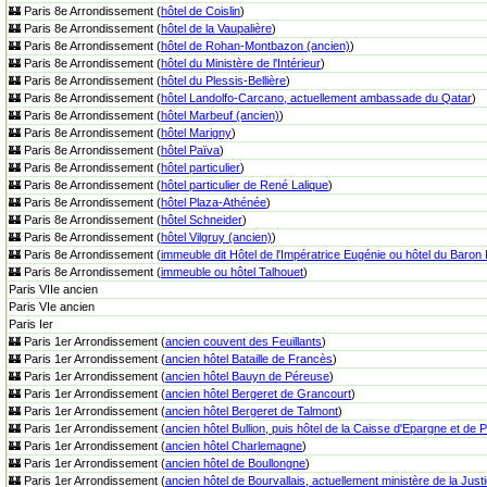
🏰 Paris 8e Arrondissement (
hôtel de Coislin
)
🏰 Paris 8e Arrondissement (
hôtel de la Vaupalière
)
🏰 Paris 8e Arrondissement (
hôtel de Rohan-Montbazon (ancien)
)
🏰 Paris 8e Arrondissement (
hôtel du Ministère de l'Intérieur
)
🏰 Paris 8e Arrondissement (
hôtel du Plessis-Bellière
)
🏰 Paris 8e Arrondissement (
hôtel Landolfo-Carcano, actuellement ambassade du Qatar
)
🏰 Paris 8e Arrondissement (
hôtel Marbeuf (ancien)
)
🏰 Paris 8e Arrondissement (
hôtel Marigny
)
🏰 Paris 8e Arrondissement (
hôtel Païva
)
🏰 Paris 8e Arrondissement (
hôtel particulier
)
🏰 Paris 8e Arrondissement (
hôtel particulier de René Lalique
)
🏰 Paris 8e Arrondissement (
hôtel Plaza-Athénée
)
🏰 Paris 8e Arrondissement (
hôtel Schneider
)
🏰 Paris 8e Arrondissement (
hôtel Vilgruy (ancien)
)
🏰 Paris 8e Arrondissement (
immeuble dit Hôtel de l'Impératrice Eugénie ou hôtel du Baron
🏰 Paris 8e Arrondissement (
immeuble ou hôtel Talhouet
)
Paris VIIe ancien
Paris VIe ancien
Paris Ier
🏰 Paris 1er Arrondissement (
ancien couvent des Feuillants
)
🏰 Paris 1er Arrondissement (
ancien hôtel Bataille de Francès
)
🏰 Paris 1er Arrondissement (
ancien hôtel Bauyn de Péreuse
)
🏰 Paris 1er Arrondissement (
ancien hôtel Bergeret de Grancourt
)
🏰 Paris 1er Arrondissement (
ancien hôtel Bergeret de Talmont
)
🏰 Paris 1er Arrondissement (
ancien hôtel Bullion, puis hôtel de la Caisse d'Epargne et de
🏰 Paris 1er Arrondissement (
ancien hôtel Charlemagne
)
🏰 Paris 1er Arrondissement (
ancien hôtel de Boullongne
)
🏰 Paris 1er Arrondissement (
ancien hôtel de Bourvallais, actuellement ministère de la Just