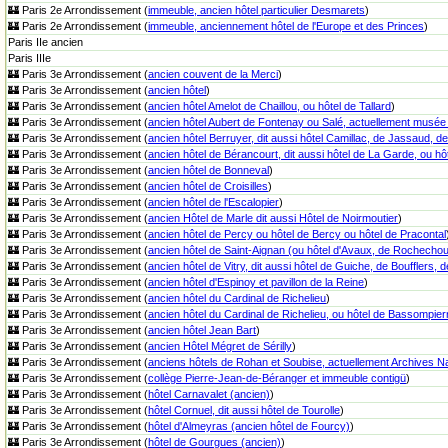
🏰 Paris 2e Arrondissement (
immeuble, ancien hôtel particulier Desmarets
)
🏰 Paris 2e Arrondissement (
immeuble, anciennement hôtel de l'Europe et des Princes
)
Paris IIe ancien
Paris IIIe
🏰 Paris 3e Arrondissement (
ancien couvent de la Merci
)
🏰 Paris 3e Arrondissement (
ancien hôtel
)
🏰 Paris 3e Arrondissement (
ancien hôtel Amelot de Chaillou, ou hôtel de Tallard
)
🏰 Paris 3e Arrondissement (
ancien hôtel Aubert de Fontenay ou Salé, actuellement musée 
🏰 Paris 3e Arrondissement (
ancien hôtel Berruyer, dit aussi hôtel Camillac, de Jassaud, 
🏰 Paris 3e Arrondissement (
ancien hôtel de Bérancourt, dit aussi hôtel de La Garde, ou hô
🏰 Paris 3e Arrondissement (
ancien hôtel de Bonneval
)
🏰 Paris 3e Arrondissement (
ancien hôtel de Croisilles
)
🏰 Paris 3e Arrondissement (
ancien hôtel de l'Escalopier
)
🏰 Paris 3e Arrondissement (
ancien Hôtel de Marle dit aussi Hôtel de Noirmoutier
)
🏰 Paris 3e Arrondissement (
ancien hôtel de Percy ou hôtel de Bercy ou hôtel de Pracontal
🏰 Paris 3e Arrondissement (
ancien hôtel de Saint-Aignan (ou hôtel d'Avaux, de Rochechou
🏰 Paris 3e Arrondissement (
ancien hôtel de Vitry, dit aussi hôtel de Guiche, de Bouffler
🏰 Paris 3e Arrondissement (
ancien hôtel d'Espinoy et pavillon de la Reine
)
🏰 Paris 3e Arrondissement (
ancien hôtel du Cardinal de Richelieu
)
🏰 Paris 3e Arrondissement (
ancien hôtel du Cardinal de Richelieu, ou hôtel de Bassompier
🏰 Paris 3e Arrondissement (
ancien hôtel Jean Bart
)
🏰 Paris 3e Arrondissement (
ancien Hôtel Mégret de Sérilly
)
🏰 Paris 3e Arrondissement (
anciens hôtels de Rohan et Soubise, actuellement Archives Na
🏰 Paris 3e Arrondissement (
collège Pierre-Jean-de-Béranger et immeuble contigü
)
🏰 Paris 3e Arrondissement (
hôtel Carnavalet (ancien)
)
🏰 Paris 3e Arrondissement (
hôtel Cornuel, dit aussi hôtel de Tourolle
)
🏰 Paris 3e Arrondissement (
hôtel d'Almeyras (ancien hôtel de Fourcy)
)
🏰 Paris 3e Arrondissement (
hôtel de Gourgues (ancien)
)