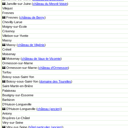
🏰 Janville-sur-Juine (
château du Mesnil-Voisin
)
Villejust
Fresnes
🏰 Fresnes (
château de Berny
)
Chevilly-Larue
Moigny-sur-Ecole
Crisenoy
Villebon-sur-Yvette
Massy
🏰 Massy (
château de Vilgénis
)
Créteil
Moisenay
🏰 Moisenay (
château de Vaux-le-Vicomte
)
Ormesson-sur-Marne
🏰 Ormesson-sur-Marne (
château d'Ormesson
)
Torfou
Boissy-sous-Saint-Yon
🏰 Boissy-sous-Saint-Yon (
domaine des Tourelles
)
Saint-Martin-en-Brière
Palaiseau
Boutigny-sur-Essonne
Barbizon
D'Huison-Longueville
🏰 D'Huison-Longueville (
château (ancien)
)
Antony
Bruyères-Le-Châtel
Vitry-sur-Seine
🏰 Vitry-sur-Seine (
hôtel particulier (ancien)
)