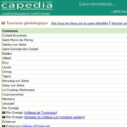
Lieux historiques...
...bercea
LA DESCENDANCE CAPÉTIENNE
|
🏰
Tourisme généalogique
:
Voir tous les lieux sur la carte détaillée
Ajouter un
Commune
Corbeil-Essonnes
Saint-Pierre-du-Perray
Saintry-sur-Seine
Saint-Germain-lès-Corbeil
Étiolles
Villabé
Évry
Lisses
Ormoy
Tigery
Morsang-sur-Seine
Soisy-sur-Seine
Le Coudray-Montceaux
Courcouronnes
Mennecy
Lieusaint
Ris-Orangis
🏰 Ris-Orangis (
château de Trousseau
)
🏰 Ris-Orangis (
domaine du château Lot (certaines parties)
)
Écharcon
🏰 Echarcon (
château d'Echarcon
)