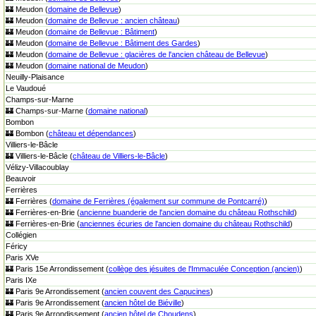
🏰 Meudon (
domaine de Bellevue
)
🏰 Meudon (
domaine de Bellevue : ancien château
)
🏰 Meudon (
domaine de Bellevue : Bâtiment
)
🏰 Meudon (
domaine de Bellevue : Bâtiment des Gardes
)
🏰 Meudon (
domaine de Bellevue : glacières de l'ancien château de Bellevue
)
🏰 Meudon (
domaine national de Meudon
)
Neuilly-Plaisance
Le Vaudoué
Champs-sur-Marne
🏰 Champs-sur-Marne (
domaine national
)
Bombon
🏰 Bombon (
château et dépendances
)
Villiers-le-Bâcle
🏰 Villiers-le-Bâcle (
château de Villiers-le-Bâcle
)
Vélizy-Villacoublay
Beauvoir
Ferrières
🏰 Ferrières (
domaine de Ferrières (également sur commune de Pontcarré)
)
🏰 Ferrières-en-Brie (
ancienne buanderie de l'ancien domaine du château Rothschild
)
🏰 Ferrières-en-Brie (
anciennes écuries de l'ancien domaine du château Rothschild
)
Collégien
Féricy
Paris XVe
🏰 Paris 15e Arrondissement (
collège des jésuites de l'Immaculée Conception (ancien)
)
Paris IXe
🏰 Paris 9e Arrondissement (
ancien couvent des Capucines
)
🏰 Paris 9e Arrondissement (
ancien hôtel de Biéville
)
🏰 Paris 9e Arrondissement (
ancien hôtel de Choudens
)