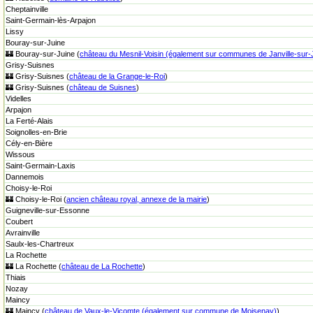
Cheptainville
Saint-Germain-lès-Arpajon
Lissy
Bouray-sur-Juine
🏰 Bouray-sur-Juine (
château du Mesnil-Voisin (également sur communes de Janville-sur-J
Grisy-Suisnes
🏰 Grisy-Suisnes (
château de la Grange-le-Roi
)
🏰 Grisy-Suisnes (
château de Suisnes
)
Videlles
Arpajon
La Ferté-Alais
Soignolles-en-Brie
Cély-en-Bière
Wissous
Saint-Germain-Laxis
Dannemois
Choisy-le-Roi
🏰 Choisy-le-Roi (
ancien château royal, annexe de la mairie
)
Guigneville-sur-Essonne
Coubert
Avrainville
Saulx-les-Chartreux
La Rochette
🏰 La Rochette (
château de La Rochette
)
Thiais
Nozay
Maincy
🏰 Maincy (
château de Vaux-le-Vicomte (également sur commune de Moisenay)
)