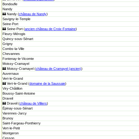
Bondoufle
Nandy
🏰 Nandy (
château de Nandy
)
Savigny-le-Temple
Seine-Port
🏰 Seine-Port (
ancien château de Croix-Fontaine
)
Fleury-Mérogis
Quincy-sous-Sénart
Grigny
Combs-la-Ville
Chevannes
Fontenay-le-Vicomte
Moissy-Cramayel
🏰 Moissy-Cramayel (
château de Cramayel (ancien)
)
Auvernaux
Vert-le-Grand
🏰 Vert-le-Grand (
domaine de la Saussaie
)
Viry-Châtillon
Boussy-Saint-Antoine
Draveil
🏰 Draveil (
château de Villiers
)
Épinay-sous-Sénart
Varennes-Jarcy
Brunoy
Saint-Fargeau-Ponthierry
Vert-le-Petit
Montgeron
Cesson