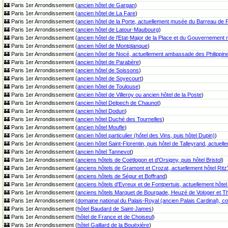
🏰 Paris 1er Arrondissement (
ancien hôtel de Gargan
)
🏰 Paris 1er Arrondissement (
ancien hôtel de La Fare
)
🏰 Paris 1er Arrondissement (
ancien hôtel de la Porte, actuellement musée du Barreau de 
🏰 Paris 1er Arrondissement (
ancien hôtel de Latour-Maubourg
)
🏰 Paris 1er Arrondissement (
ancien hôtel de l'Etat-Major de la Place et du Gouvernement mi
🏰 Paris 1er Arrondissement (
ancien hôtel de Montplanque
)
🏰 Paris 1er Arrondissement (
ancien hôtel de Nocé, actuellement ambassade des Philippin
🏰 Paris 1er Arrondissement (
ancien hôtel de Parabère
)
🏰 Paris 1er Arrondissement (
ancien hôtel de Soissons
)
🏰 Paris 1er Arrondissement (
ancien hôtel de Soyecourt
)
🏰 Paris 1er Arrondissement (
ancien hôtel de Toulouse
)
🏰 Paris 1er Arrondissement (
ancien hôtel de Villeroy ou ancien hôtel de la Poste
)
🏰 Paris 1er Arrondissement (
ancien hôtel Delpech de Chaunot
)
🏰 Paris 1er Arrondissement (
ancien hôtel Dodun
)
🏰 Paris 1er Arrondissement (
ancien hôtel Duché des Tournelles
)
🏰 Paris 1er Arrondissement (
ancien hôtel Moufle
)
🏰 Paris 1er Arrondissement (
ancien hôtel particulier (hôtel des Vins, puis hôtel Dupin)
)
🏰 Paris 1er Arrondissement (
ancien hôtel Saint-Florentin, puis hôtel de Talleyrand, actuel
🏰 Paris 1er Arrondissement (
ancien hôtel Tannevot
)
🏰 Paris 1er Arrondissement (
anciens hôtels de Coëtlogon et d'Orsigny, puis hôtel Bristol
)
🏰 Paris 1er Arrondissement (
anciens hôtels de Gramont et Crozat, actuellement hôtel Ritz
🏰 Paris 1er Arrondissement (
anciens hôtels de Ségur et Boffrand
)
🏰 Paris 1er Arrondissement (
anciens hôtels d'Evreux et de Fontpertuis, actuellement hôte
🏰 Paris 1er Arrondissement (
anciens hôtels Marquet de Bourgade, Heuzé de Vologer et Th
🏰 Paris 1er Arrondissement (
domaine national du Palais-Royal (ancien Palais Cardinal), c
🏰 Paris 1er Arrondissement (
hôtel Baudard de Saint-James
)
🏰 Paris 1er Arrondissement (
hôtel de France et de Choiseul
)
🏰 Paris 1er Arrondissement (
hôtel Gaillard de la Bouëxière
)