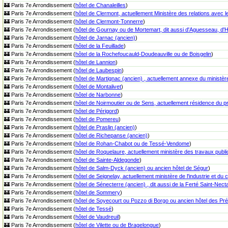
🏰 Paris 7e Arrondissement (
hôtel de Chanaleilles
)
🏰 Paris 7e Arrondissement (
hôtel de Clermont, actuellement Ministère des relations avec 
🏰 Paris 7e Arrondissement (
hôtel de Clermont-Tonnerre
)
🏰 Paris 7e Arrondissement (
hôtel de Gournay ou de Mortemart, dit aussi d'Aguesseau, d'H
🏰 Paris 7e Arrondissement (
hôtel de Jarnac (ancien)
)
🏰 Paris 7e Arrondissement (
hôtel de la Feuillade
)
🏰 Paris 7e Arrondissement (
hôtel de la Rochefoucauld-Doudeauville ou de Boisgelin
)
🏰 Paris 7e Arrondissement (
hôtel de Lannion
)
🏰 Paris 7e Arrondissement (
hôtel de Laubespin
)
🏰 Paris 7e Arrondissement (
hôtel de Martignac (ancien) , actuellement annexe du ministère
🏰 Paris 7e Arrondissement (
hôtel de Montalivet
)
🏰 Paris 7e Arrondissement (
hôtel de Narbonne
)
🏰 Paris 7e Arrondissement (
hôtel de Noirmoutier ou de Sens, actuellement résidence du pr
🏰 Paris 7e Arrondissement (
hôtel de Périgord
)
🏰 Paris 7e Arrondissement (
hôtel de Pomereu
)
🏰 Paris 7e Arrondissement (
hôtel de Praslin (ancien)
)
🏰 Paris 7e Arrondissement (
hôtel de Richepanse (ancien)
)
🏰 Paris 7e Arrondissement (
hôtel de Rohan-Chabot ou de Tessé-Vendome
)
🏰 Paris 7e Arrondissement (
hôtel de Roquelaure, actuellement ministère des travaux publi
🏰 Paris 7e Arrondissement (
hôtel de Sainte-Aldegonde
)
🏰 Paris 7e Arrondissement (
hôtel de Salm-Dyck (ancien) ou ancien hôtel de Ségur
)
🏰 Paris 7e Arrondissement (
hôtel de Seignelay, actuellement ministère de l'industrie et d
🏰 Paris 7e Arrondissement (
hôtel de Sénecterre (ancien) , dit aussi de la Ferté Saint-Necta
🏰 Paris 7e Arrondissement (
hôtel de Sommery
)
🏰 Paris 7e Arrondissement (
hôtel de Soyecourt ou Pozzo di Borgo ou ancien hôtel des Pr
🏰 Paris 7e Arrondissement (
hôtel de Tessé
)
🏰 Paris 7e Arrondissement (
hôtel de Vaudreuil
)
🏰 Paris 7e Arrondissement (
hôtel de Vilette ou de Bragelongue
)