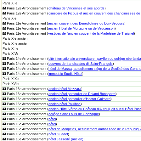
Paris XIIe
🏰 Paris 12e Arrondissement (
château de Vincennes et ses abords
)
🏰 Paris 12e Arrondissement (
cimetière de Picpus et ancien couvent des chanoinesses de
Paris XIe
🏰 Paris 11e Arrondissement (
ancien couvent des Bénédictines du Bon-Secours
)
🏰 Paris 11e Arrondissement (
ancien Hôtel de Mortagne ou de Vaucanson
)
🏰 Paris 11e Arrondissement (
vestiges de l'ancien couvent de la Madeleine de Traisnel
)
Paris XIe ancien
Paris XIIe ancien
Paris XIIIe
Paris XIVe
🏰 Paris 14e Arrondissement (
cité internationale universitaire : pavillon ou collège néerland
🏰 Paris 14e Arrondissement (
couvent de franciscains dit Saint-François
)
🏰 Paris 14e Arrondissement (
hôtel de Massa, actuellement siège de la Société des Gens d
🏰 Paris 14e Arrondissement (
immeuble Studio Hôtel
)
Paris XIXe
Paris XVIe
🏰 Paris 16e arrondissement (
ancien hôtel Mezzara
)
🏰 Paris 16e Arrondissement (
ancien hôtel particulier de Roland Bonaparte
)
🏰 Paris 16e arrondissement (
ancien hôtel particulier d'Hector Guimard
)
🏰 Paris 16e Arrondissement (
ancien hôtel Pauilhac
)
🏰 Paris 16e Arrondissement (
ancien Hôtel Véron ou Château d'Auteuil, dit aussi Hôtel Pu
🏰 Paris 16e Arrondissement (
collège Saint-Louis de Gonzague
)
🏰 Paris 16e arrondissement (
hôtel
)
🏰 Paris 16e Arrondissement (
hôtel
)
🏰 Paris 16e Arrondissement (
hôtel de Monpelas, actuellement ambassade de la Républiqu
🏰 Paris 16e arrondissement (
hôtel Guadet
)
🏰 Paris 16e Arrondissement (
hôtel Jassedé (ancien)
)