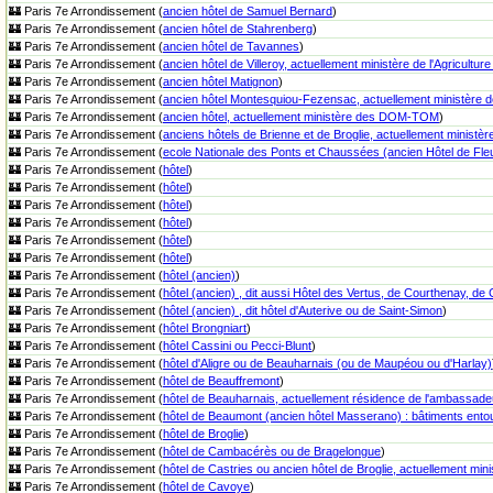
🏰 Paris 7e Arrondissement (
ancien hôtel de Samuel Bernard
)
🏰 Paris 7e Arrondissement (
ancien hôtel de Stahrenberg
)
🏰 Paris 7e Arrondissement (
ancien hôtel de Tavannes
)
🏰 Paris 7e Arrondissement (
ancien hôtel de Villeroy, actuellement ministère de l'Agricultur
🏰 Paris 7e Arrondissement (
ancien hôtel Matignon
)
🏰 Paris 7e Arrondissement (
ancien hôtel Montesquiou-Fezensac, actuellement ministère d
🏰 Paris 7e Arrondissement (
ancien hôtel, actuellement ministère des DOM-TOM
)
🏰 Paris 7e Arrondissement (
anciens hôtels de Brienne et de Broglie, actuellement ministèr
🏰 Paris 7e Arrondissement (
ecole Nationale des Ponts et Chaussées (ancien Hôtel de Fle
🏰 Paris 7e Arrondissement (
hôtel
)
🏰 Paris 7e Arrondissement (
hôtel
)
🏰 Paris 7e Arrondissement (
hôtel
)
🏰 Paris 7e Arrondissement (
hôtel
)
🏰 Paris 7e Arrondissement (
hôtel
)
🏰 Paris 7e Arrondissement (
hôtel
)
🏰 Paris 7e Arrondissement (
hôtel (ancien)
)
🏰 Paris 7e Arrondissement (
hôtel (ancien) , dit aussi Hôtel des Vertus, de Courthenay, de
🏰 Paris 7e Arrondissement (
hôtel (ancien) , dit hôtel d'Auterive ou de Saint-Simon
)
🏰 Paris 7e Arrondissement (
hôtel Brongniart
)
🏰 Paris 7e Arrondissement (
hôtel Cassini ou Pecci-Blunt
)
🏰 Paris 7e Arrondissement (
hôtel d'Aligre ou de Beauharnais (ou de Maupéou ou d'Harlay)
🏰 Paris 7e Arrondissement (
hôtel de Beauffremont
)
🏰 Paris 7e Arrondissement (
hôtel de Beauharnais, actuellement résidence de l'ambassade
🏰 Paris 7e Arrondissement (
hôtel de Beaumont (ancien hôtel Masserano) : bâtiments entoura
🏰 Paris 7e Arrondissement (
hôtel de Broglie
)
🏰 Paris 7e Arrondissement (
hôtel de Cambacérès ou de Bragelongue
)
🏰 Paris 7e Arrondissement (
hôtel de Castries ou ancien hôtel de Broglie, actuellement min
🏰 Paris 7e Arrondissement (
hôtel de Cavoye
)