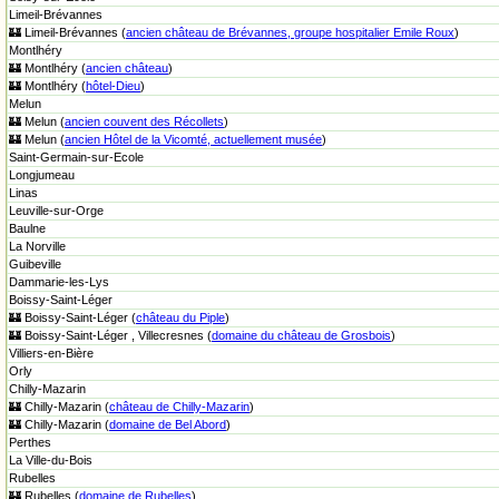
Limeil-Brévannes
🏰 Limeil-Brévannes (
ancien château de Brévannes, groupe hospitalier Emile Roux
)
Montlhéry
🏰 Montlhéry (
ancien château
)
🏰 Montlhéry (
hôtel-Dieu
)
Melun
🏰 Melun (
ancien couvent des Récollets
)
🏰 Melun (
ancien Hôtel de la Vicomté, actuellement musée
)
Saint-Germain-sur-Ecole
Longjumeau
Linas
Leuville-sur-Orge
Baulne
La Norville
Guibeville
Dammarie-les-Lys
Boissy-Saint-Léger
🏰 Boissy-Saint-Léger (
château du Piple
)
🏰 Boissy-Saint-Léger , Villecresnes (
domaine du château de Grosbois
)
Villiers-en-Bière
Orly
Chilly-Mazarin
🏰 Chilly-Mazarin (
château de Chilly-Mazarin
)
🏰 Chilly-Mazarin (
domaine de Bel Abord
)
Perthes
La Ville-du-Bois
Rubelles
🏰 Rubelles (
domaine de Rubelles
)