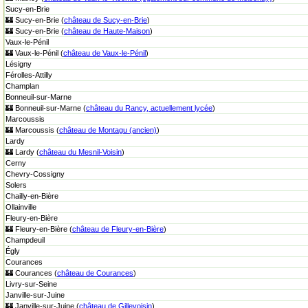
Sucy-en-Brie
🏰 Sucy-en-Brie (
château de Sucy-en-Brie
)
🏰 Sucy-en-Brie (
château de Haute-Maison
)
Vaux-le-Pénil
🏰 Vaux-le-Pénil (
château de Vaux-le-Pénil
)
Lésigny
Férolles-Attilly
Champlan
Bonneuil-sur-Marne
🏰 Bonneuil-sur-Marne (
château du Rancy, actuellement lycée
)
Marcoussis
🏰 Marcoussis (
château de Montagu (ancien)
)
Lardy
🏰 Lardy (
château du Mesnil-Voisin
)
Cerny
Chevry-Cossigny
Solers
Chailly-en-Bière
Ollainville
Fleury-en-Bière
🏰 Fleury-en-Bière (
château de Fleury-en-Bière
)
Champdeuil
Égly
Courances
🏰 Courances (
château de Courances
)
Livry-sur-Seine
Janville-sur-Juine
🏰 Janville-sur-Juine (
château de Gillevoisin
)