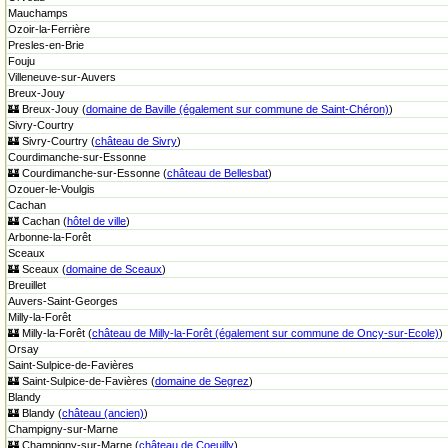
Mauchamps
Ozoir-la-Ferrière
Presles-en-Brie
Fouju
Villeneuve-sur-Auvers
Breux-Jouy
🏰 Breux-Jouy (
domaine de Baville (également sur commune de Saint-Chéron)
)
Sivry-Courtry
🏰 Sivry-Courtry (
château de Sivry
)
Courdimanche-sur-Essonne
🏰 Courdimanche-sur-Essonne (
château de Bellesbat
)
Ozouer-le-Voulgis
Cachan
🏰 Cachan (
hôtel de ville
)
Arbonne-la-Forêt
Sceaux
🏰 Sceaux (
domaine de Sceaux
)
Breuillet
Auvers-Saint-Georges
Milly-la-Forêt
🏰 Milly-la-Forêt (
château de Milly-la-Forêt (également sur commune de Oncy-sur-Ecole)
)
Orsay
Saint-Sulpice-de-Favières
🏰 Saint-Sulpice-de-Favières (
domaine de Segrez
)
Blandy
🏰 Blandy (
château (ancien)
)
Champigny-sur-Marne
🏰 Champigny-sur-Marne (
château de Coeuilly
)